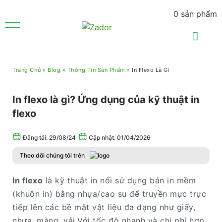
0
sản phẩm
Trang Chủ
»
Blog
»
Thông Tin Sản Phẩm
»
In Flexo Là Gì
In flexo là gì? Ứng dụng của kỹ thuật in
flexo
Đăng tải:
29/08/24
Cập nhật: 01/04/2026
Theo dõi chúng tôi trên
In flexo
là kỹ thuật in nổi sử dụng bản in mềm
(khuôn in) bằng nhựa/cao su để truyền mực trực
tiếp lên các bề mặt vật liệu đa dạng như giấy,
nhựa, màng, vải.Với tốc độ nhanh và chi phí hợp