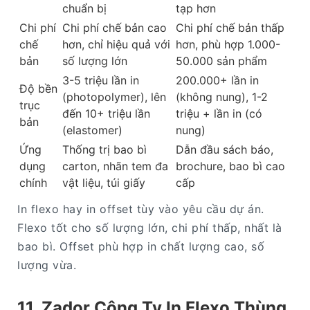
chuẩn bị
tạp hơn
Chi phí
Chi phí chế bản cao
Chi phí chế bản thấp
chế
hơn, chỉ hiệu quả với
hơn, phù hợp 1.000-
bản
số lượng lớn
50.000 sản phẩm
3-5 triệu lần in
200.000+ lần in
Độ bền
(photopolymer), lên
(không nung), 1-2
trục
đến 10+ triệu lần
triệu + lần in (có
bản
(elastomer)
nung)
Ứng
Thống trị bao bì
Dẫn đầu sách báo,
dụng
carton, nhãn tem đa
brochure, bao bì cao
chính
vật liệu, túi giấy
cấp
In flexo hay in offset tùy vào yêu cầu dự án.
Flexo tốt cho số lượng lớn, chi phí thấp, nhất là
bao bì. Offset phù hợp in chất lượng cao, số
lượng vừa.
11. Zador Công Ty In Flexo Thùng