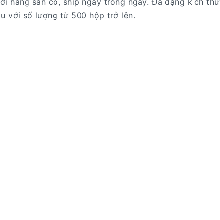
ới hàng sẵn có, ship ngay trong ngày. Đa dạng kích th
u với số lượng từ 500 hộp trở lên.