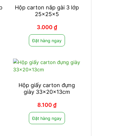
p
Hộp carton nắp gài 3 lớp
25x25x5
3.000
₫
Đặt hàng ngay
Hộp giấy carton đựng
giày 33x20x13cm
8.100
₫
Đặt hàng ngay