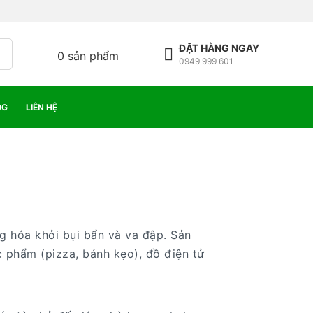
ĐẶT HÀNG NGAY
0
sản phẩm
0949 999 601
OG
LIÊN HỆ
ng hóa khỏi bụi bẩn và va đập. Sản
phẩm (pizza, bánh kẹo), đồ điện tử