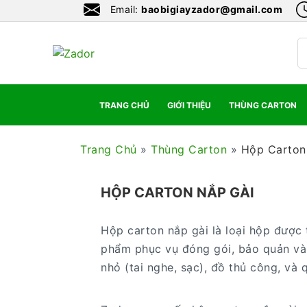
Email:
baobigiayzador@gmail.com
TRANG CHỦ
GIỚI THIỆU
THÙNG CARTON
Trang Chủ
»
Thùng Carton
»
Hộp Carton
HỘP CARTON NẮP GÀI
Hộp carton nắp gài là loại hộp được 
phẩm phục vụ đóng gói, bảo quản và
nhỏ (tai nghe, sạc), đồ thủ công, và 