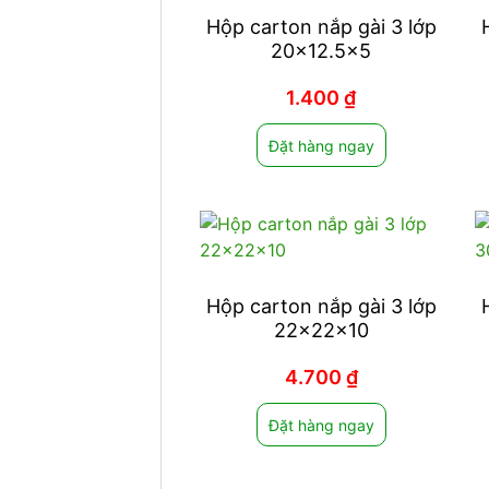
Hộp carton nắp gài 3 lớp
20×12.5×5
1.400
₫
Đặt hàng ngay
Hộp carton nắp gài 3 lớp
22x22x10
4.700
₫
Đặt hàng ngay