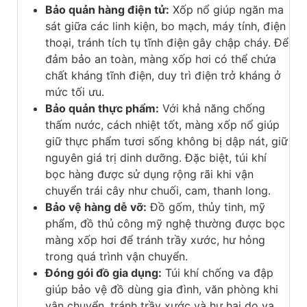
Bảo quản hàng điện tử:
Xốp nổ giúp ngăn ma
sát giữa các linh kiện, bo mạch, máy tính, điện
thoại, tránh tích tụ tĩnh điện gây chập cháy. Để
đảm bảo an toàn, màng xốp hơi có thể chứa
chất kháng tĩnh điện, duy trì điện trở kháng ở
mức tối ưu.
Bảo quản thực phẩm:
Với khả năng chống
thấm nước, cách nhiệt tốt, màng xốp nổ giúp
giữ thực phẩm tươi sống không bị dập nát, giữ
nguyên giá trị dinh dưỡng. Đặc biệt, túi khí
bọc hàng được sử dụng rộng rãi khi vận
chuyển trái cây như chuối, cam, thanh long.
Bảo vệ hàng dễ vỡ:
Đồ gốm, thủy tinh, mỹ
phẩm, đồ thủ công mỹ nghệ thường được bọc
màng xốp hơi để tránh trầy xước, hư hỏng
trong quá trình vận chuyển.
Đóng gói đồ gia dụng:
Túi khí chống va đập
giúp bảo vệ đồ dùng gia đình, văn phòng khi
vận chuyển, tránh trầy xước và hư hại do va