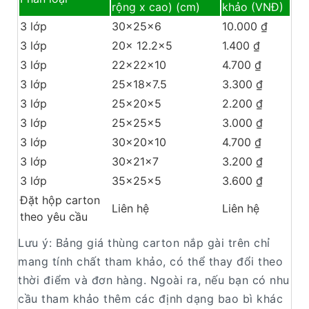
rộng x cao) (cm)
khảo (VNĐ)
3 lớp
30x25x6
10.000 ₫
3 lớp
20x 12.2×5
1.400 ₫
3 lớp
22x22x10
4.700 ₫
3 lớp
25x18x7.5
3.300 ₫
3 lớp
25x20x5
2.200 ₫
3 lớp
25x25x5
3.000 ₫
3 lớp
30x20x10
4.700 ₫
3 lớp
30x21x7
3.200 ₫
3 lớp
35x25x5
3.600 ₫
Đặt hộp carton
Liên hệ
Liên hệ
theo yêu cầu
Lưu ý: Bảng giá thùng carton nắp gài trên chỉ
mang tính chất tham khảo, có thể thay đổi theo
thời điểm và đơn hàng. Ngoài ra, nếu bạn có nhu
cầu tham khảo thêm các định dạng bao bì khác