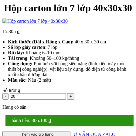
Hộp carton lớn 7 lớp 40x30x30
15.305
₫
Kích thước (Dài x Rộng x Cao):
40 x 30 x 30 cm
Số lớp giấy carton
: 7 lớp
Độ dày:
Khoảng 6–10 mm
Tải trọng
: Khoảng 50–100 kg/thùng
Công dụng:
Phù hợp với hàng siêu nặng (linh kiện máy móc,
thiết bị công nghiệp), vật liệu xây dựng, đồ điện tử cồng kềnh,
xuất khẩu đường dài
Màu sắc:
Nâu (2 mặt)
Số lượng
-
+
Hàng có sẵn
Thành tiền:
306.100
₫
TƯ VẤN QUA ZALO
Thêm vào giỏ hàng