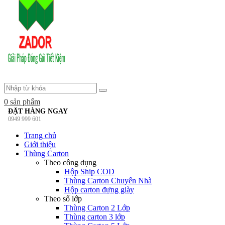
0
sản phẩm
ĐẶT HÀNG NGAY
0949 999 601
Trang chủ
Giới thiệu
Thùng Carton
Theo công dụng
Hộp Ship COD
Thùng Carton Chuyển Nhà
Hộp carton đựng giày
Theo số lớp
Thùng Carton 2 Lớp
Thùng carton 3 lớp