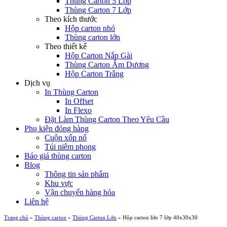
Thùng Carton 5 Lớp
Thùng Carton 7 Lớp
Theo kích thước
Hộp carton nhỏ
Thùng carton lớn
Theo thiết kế
Hộp Carton Nắp Gài
Thùng Carton Âm Dương
Hộp Carton Trắng
Dịch vụ
In Thùng Carton
In Offset
In Flexo
Đặt Làm Thùng Carton Theo Yêu Cầu
Phụ kiện đóng hàng
Cuộn xốp nổ
Túi niêm phong
Báo giá thùng carton
Blog
Thông tin sản phẩm
Khu vực
Vận chuyển hàng hóa
Liên hệ
Trang chủ
»
Thùng carton
»
Thùng Carton Lớn
»
Hộp carton lớn 7 lớp 40x30x30