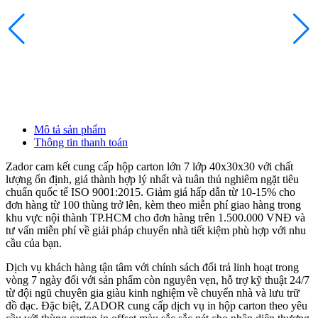
1
Đ
Mô tả sản phẩm
Thông tin thanh toán
Zador cam kết cung cấp hộp carton lớn 7 lớp 40x30x30 với chất
lượng ổn định, giá thành hợp lý nhất và tuân thủ nghiêm ngặt tiêu
chuẩn quốc tế ISO 9001:2015. Giảm giá hấp dẫn từ 10-15% cho
đơn hàng từ 100 thùng trở lên, kèm theo miễn phí giao hàng trong
khu vực nội thành TP.HCM cho đơn hàng trên 1.500.000 VNĐ và
tư vấn miễn phí về giải pháp chuyển nhà tiết kiệm phù hợp với nhu
cầu của bạn.
Dịch vụ khách hàng tận tâm với chính sách đổi trả linh hoạt trong
vòng 7 ngày đối với sản phẩm còn nguyên vẹn, hỗ trợ kỹ thuật 24/7
từ đội ngũ chuyên gia giàu kinh nghiệm về chuyển nhà và lưu trữ
đồ đạc. Đặc biệt, ZADOR cung cấp dịch vụ in hộp carton theo yêu