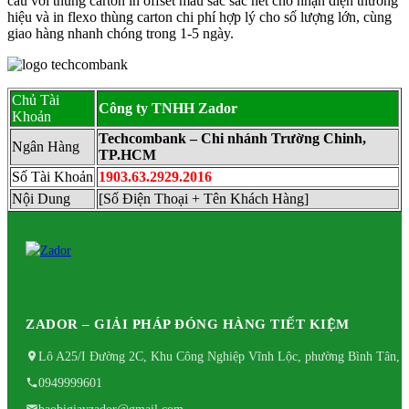
cầu với thùng carton in offset màu sắc sắc nét cho nhận diện thương
hiệu và in flexo thùng carton chi phí hợp lý cho số lượng lớn, cùng
giao hàng nhanh chóng trong 1-5 ngày.
Chủ Tài
Công ty TNHH Zador
Khoản
Techcombank – Chi nhánh Trường Chinh,
Ngân Hàng
TP.HCM
Số Tài Khoản
1903.63.2929.2016
Nội Dung
[Số Điện Thoại + Tên Khách Hàng]
ZADOR – GIẢI PHÁP ĐÓNG HÀNG TIẾT KIỆM
Lô A25/I Đường 2C, Khu Công Nghiệp Vĩnh Lộc, phường Bình Tân, 
0949999601