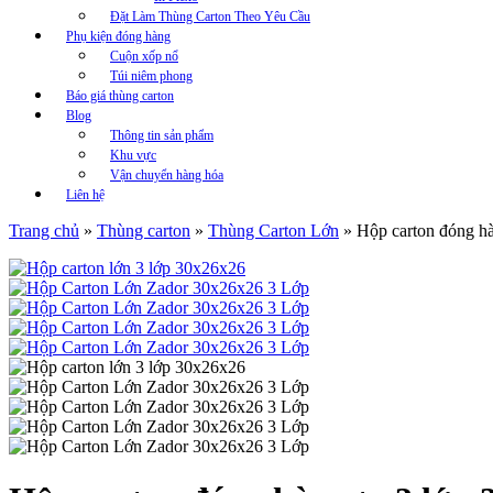
Đặt Làm Thùng Carton Theo Yêu Cầu
Phụ kiện đóng hàng
Cuộn xốp nổ
Túi niêm phong
Báo giá thùng carton
Blog
Thông tin sản phẩm
Khu vực
Vận chuyển hàng hóa
Liên hệ
Trang chủ
»
Thùng carton
»
Thùng Carton Lớn
»
Hộp carton đóng h