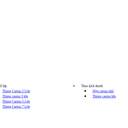
ố lớp
Theo kích thước
Thùng Carton 2 Lớp
Hộp carton nhỏ
Thùng carton 3 lớp
Thùng carton lớn
Thùng Carton 5 Lớp
Thùng Carton 7 Lớp