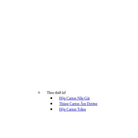
Theo thiết kế
Hộp Carton Nắp Gài
Thùng Carton Âm Dương
Hộp Carton Trắng