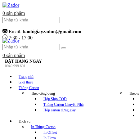
0
sản phẩm
Email:
baobigiayzador@gmail.com
7:30 - 17:00
0
sản phẩm
ĐẶT HÀNG NGAY
0949 999 601
Trang chủ
Giới thiệu
Thùng Carton
Theo công dụng
Theo s
Hộp Ship COD
Thùng Carton Chuyển Nhà
Hộp carton đựng giày
Dịch vụ
In Thùng Carton
In Offset
In Flexo