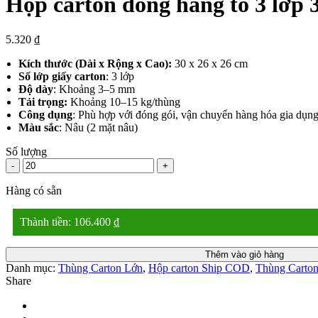
Hộp carton đóng hàng to 3 lớp 
5.320
₫
Kích thước (Dài x Rộng x Cao):
30 x 26 x 26 cm
Số lớp giấy carton
: 3 lớp
Độ dày
: Khoảng 3–5 mm
Tải trọng:
Khoảng 10–15 kg/thùng
Công dụng
: Phù hợp với đóng gói, vận chuyển hàng hóa gia dụn
Màu sắc
: Nâu (2 mặt nâu)
Số lượng
-
+
Hàng có sẵn
Thành tiền:
106.400
₫
Thêm vào giỏ hàng
Danh mục:
Thùng Carton Lớn
,
Hộp carton Ship COD
,
Thùng Carton
Share