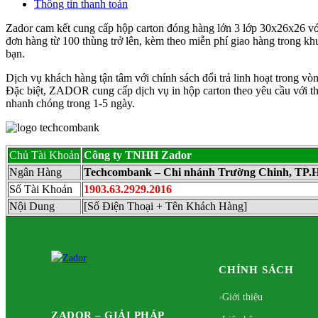
Thông tin thanh toán
Zador cam kết cung cấp hộp carton đóng hàng lớn 3 lớp 30x26x26 với
đơn hàng từ 100 thùng trở lên, kèm theo miễn phí giao hàng trong 
bạn.
Dịch vụ khách hàng tận tâm với chính sách đổi trả linh hoạt trong vò
Đặc biệt, ZADOR cung cấp dịch vụ in hộp carton theo yêu cầu với thùn
nhanh chóng trong 1-5 ngày.
Chủ Tài Khoản
Công ty TNHH Zador
Ngân Hàng
Techcombank – Chi nhánh Trường Chinh, TP
Số Tài Khoản
1903.63.2929.2016
Nội Dung
[Số Điện Thoại + Tên Khách Hàng]
CHÍNH SÁCH
Giới thiệu
ZADOR – GIẢI PHÁP