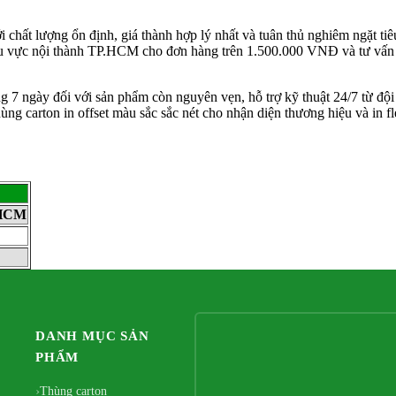
 chất lượng ổn định, giá thành hợp lý nhất và tuân thủ nghiêm ngặt t
khu vực nội thành TP.HCM cho đơn hàng trên 1.500.000 VNĐ và tư vấn m
ng 7 ngày đối với sản phẩm còn nguyên vẹn, hỗ trợ kỹ thuật 24/7 từ độ
g carton in offset màu sắc sắc nét cho nhận diện thương hiệu và in fl
.HCM
DANH MỤC SẢN
PHẨM
Thùng carton