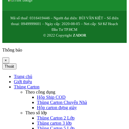
Mã số thuế: 0316419446 – Người đại diện: BÙI VĂN KIỆT – Số điện
thoại: 0949999601 – Ngày cấp: 2020-08-05 – Nơi cấp: Sở Kế Hoạch
Đầu Tư TP.HCM
© 2022 Copyright
ZADOR
Thông báo
×
Thoát
Trang chủ
Giới thiệu
Thùng Carton
Theo công dụng
Hộp Ship COD
Thùng Carton Chuyển Nhà
Hộp carton đựng giày
Theo số lớp
Thùng Carton 2 Lớp
Thùng carton 3 lớp
Thùng Carton 5 Lớp