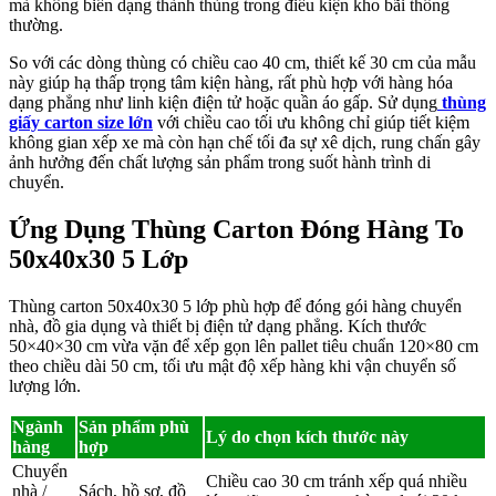
mà không biến dạng thành thùng trong điều kiện kho bãi thông
thường.
So với các dòng thùng có chiều cao 40 cm, thiết kế 30 cm của mẫu
này giúp hạ thấp trọng tâm kiện hàng, rất phù hợp với hàng hóa
dạng phẳng như linh kiện điện tử hoặc quần áo gấp. Sử dụng
thùng
giấy carton size lớn
với chiều cao tối ưu không chỉ giúp tiết kiệm
không gian xếp xe mà còn hạn chế tối đa sự xê dịch, rung chấn gây
ảnh hưởng đến chất lượng sản phẩm trong suốt hành trình di
chuyển.
Ứng Dụng Thùng Carton Đóng Hàng To
50x40x30 5 Lớp
Thùng carton 50x40x30 5 lớp phù hợp để đóng gói hàng chuyển
nhà, đồ gia dụng và thiết bị điện tử dạng phẳng. Kích thước
50×40×30 cm vừa vặn để xếp gọn lên pallet tiêu chuẩn 120×80 cm
theo chiều dài 50 cm, tối ưu mật độ xếp hàng khi vận chuyển số
lượng lớn.
Ngành
Sản phẩm phù
Lý do chọn kích thước này
hàng
hợp
Chuyển
Chiều cao 30 cm tránh xếp quá nhiều
nhà /
Sách, hồ sơ, đồ