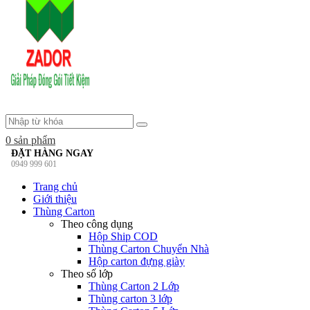
0
sản phẩm
ĐẶT HÀNG NGAY
0949 999 601
Trang chủ
Giới thiệu
Thùng Carton
Theo công dụng
Hộp Ship COD
Thùng Carton Chuyển Nhà
Hộp carton đựng giày
Theo số lớp
Thùng Carton 2 Lớp
Thùng carton 3 lớp