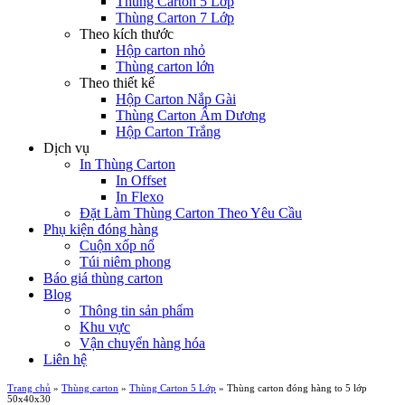
Thùng Carton 5 Lớp
Thùng Carton 7 Lớp
Theo kích thước
Hộp carton nhỏ
Thùng carton lớn
Theo thiết kế
Hộp Carton Nắp Gài
Thùng Carton Âm Dương
Hộp Carton Trắng
Dịch vụ
In Thùng Carton
In Offset
In Flexo
Đặt Làm Thùng Carton Theo Yêu Cầu
Phụ kiện đóng hàng
Cuộn xốp nổ
Túi niêm phong
Báo giá thùng carton
Blog
Thông tin sản phẩm
Khu vực
Vận chuyển hàng hóa
Liên hệ
Trang chủ
»
Thùng carton
»
Thùng Carton 5 Lớp
»
Thùng carton đóng hàng to 5 lớp
50x40x30