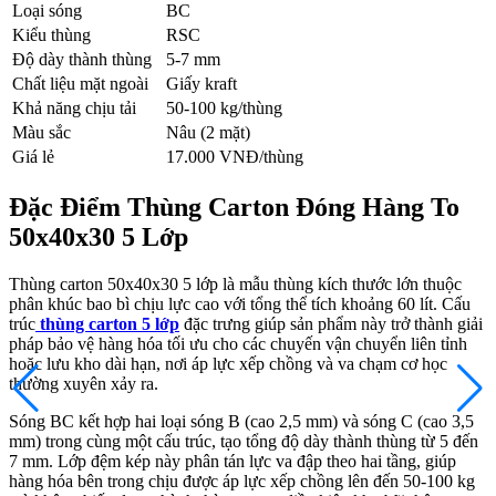
Loại sóng
BC
Kiểu thùng
RSC
Độ dày thành thùng
5-7 mm
Chất liệu mặt ngoài
Giấy kraft
Khả năng chịu tải
50-100 kg/thùng
Màu sắc
Nâu (2 mặt)
Giá lẻ
17.000 VNĐ/thùng
Đặc Điểm Thùng Carton Đóng Hàng To
50x40x30 5 Lớp
Thùng carton 50x40x30 5 lớp là mẫu thùng kích thước lớn thuộc
phân khúc bao bì chịu lực cao với tổng thể tích khoảng 60 lít. Cấu
trúc
thùng carton 5 lớp
đặc trưng giúp sản phẩm này trở thành giải
pháp bảo vệ hàng hóa tối ưu cho các chuyến vận chuyển liên tỉnh
hoặc lưu kho dài hạn, nơi áp lực xếp chồng và va chạm cơ học
thường xuyên xảy ra.
Sóng BC kết hợp hai loại sóng B (cao 2,5 mm) và sóng C (cao 3,5
mm) trong cùng một cấu trúc, tạo tổng độ dày thành thùng từ 5 đến
7 mm. Lớp đệm kép này phân tán lực va đập theo hai tầng, giúp
hàng hóa bên trong chịu được áp lực xếp chồng lên đến 50-100 kg