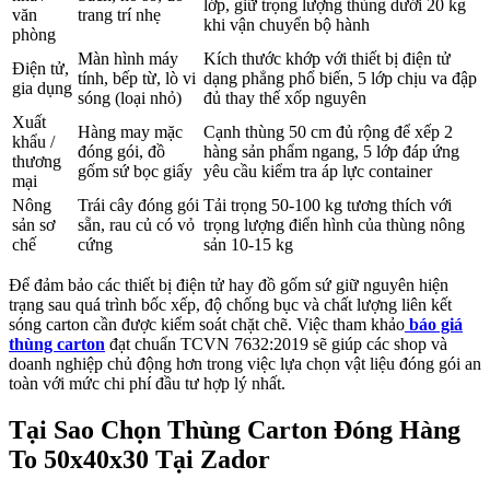
lớp, giữ trọng lượng thùng dưới 20 kg
văn
trang trí nhẹ
khi vận chuyển bộ hành
phòng
Màn hình máy
Kích thước khớp với thiết bị điện tử
Điện tử,
tính, bếp từ, lò vi
dạng phẳng phổ biến, 5 lớp chịu va đập
gia dụng
sóng (loại nhỏ)
đủ thay thế xốp nguyên
Xuất
Hàng may mặc
Cạnh thùng 50 cm đủ rộng để xếp 2
khẩu /
đóng gói, đồ
hàng sản phẩm ngang, 5 lớp đáp ứng
thương
gốm sứ bọc giấy
yêu cầu kiểm tra áp lực container
mại
Nông
Trái cây đóng gói
Tải trọng 50-100 kg tương thích với
sản sơ
sẵn, rau củ có vỏ
trọng lượng điển hình của thùng nông
chế
cứng
sản 10-15 kg
Để đảm bảo các thiết bị điện tử hay đồ gốm sứ giữ nguyên hiện
trạng sau quá trình bốc xếp, độ chống bục và chất lượng liên kết
sóng carton cần được kiểm soát chặt chẽ. Việc tham khảo
báo giá
thùng carton
đạt chuẩn TCVN 7632:2019 sẽ giúp các shop và
doanh nghiệp chủ động hơn trong việc lựa chọn vật liệu đóng gói an
toàn với mức chi phí đầu tư hợp lý nhất.
Tại Sao Chọn Thùng Carton Đóng Hàng
To 50x40x30 Tại Zador