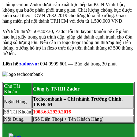
Thùng carton Zador được sản xuất trực tiếp tại KCN Vĩnh Lộc,
không qua bước phân phối trung gian. Chất lượng chống bục được
kiểm soát theo TCVN 7632:2019 cho từng lô xuất xưởng. Giao
hàng miễn phí nội thành TP.HCM với đơn từ 1.500.000 VNĐ.
Với kích thước 50×40×30, Zador tối ưu layout khuôn bế để giảm
hao hụt giấy trong quá trình dập, giúp giá thành cạnh tranh cho đơn
hàng số lượng lớn. Nếu cần in logo hoặc thông tin thương hiệu lên
thùng, xưởng hỗ trợ in flexo trực tiếp trên thành thùng từ 500 thùng
trở lên.
Liên hệ
zador.vn
:
094.9999.601 — Báo giá trong 30 phút
Chủ Tài
Công ty TNHH Zador
Khoản
Techcombank – Chi nhánh Trường Chinh,
Ngân Hàng
TP.HCM
Số Tài Khoản
1903.63.2929.2016
Nội Dung
[Số Điện Thoại + Tên Khách Hàng]