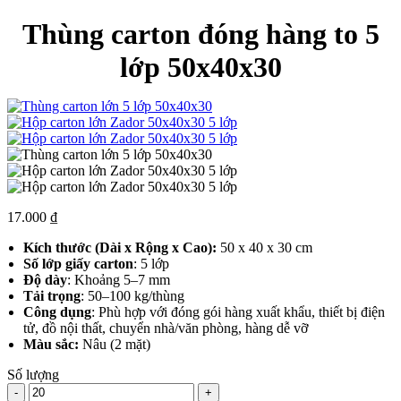
Thùng carton đóng hàng to 5
lớp 50x40x30
17.000
₫
Kích thước (Dài x Rộng x Cao):
50 x 40 x 30 cm
Số lớp giấy carton
: 5 lớp
Độ dày
: Khoảng 5–7 mm
Tải trọng
: 50–100 kg/thùng
Công dụng
: Phù hợp với đóng gói hàng xuất khẩu, thiết bị điện
tử, đồ nội thất, chuyển nhà/văn phòng, hàng dễ vỡ
Màu sắc:
Nâu (2 mặt)
Số lượng
-
+