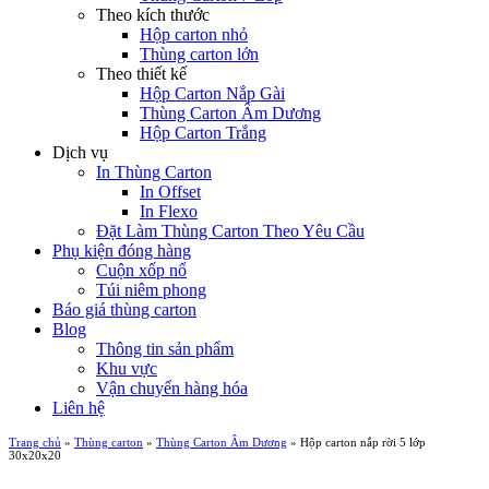
Theo kích thước
Hộp carton nhỏ
Thùng carton lớn
Theo thiết kế
Hộp Carton Nắp Gài
Thùng Carton Âm Dương
Hộp Carton Trắng
Dịch vụ
In Thùng Carton
In Offset
In Flexo
Đặt Làm Thùng Carton Theo Yêu Cầu
Phụ kiện đóng hàng
Cuộn xốp nổ
Túi niêm phong
Báo giá thùng carton
Blog
Thông tin sản phẩm
Khu vực
Vận chuyển hàng hóa
Liên hệ
Trang chủ
»
Thùng carton
»
Thùng Carton Âm Dương
»
Hộp carton nắp rời 5 lớp
30x20x20