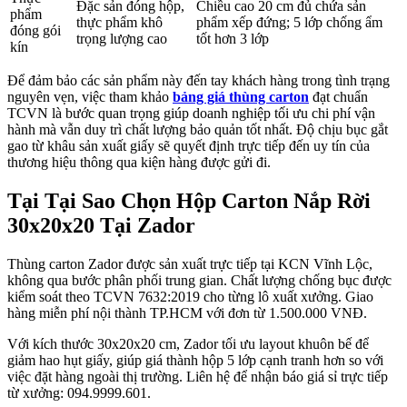
Đặc sản đóng hộp,
Chiều cao 20 cm đủ chứa sản
phẩm
thực phẩm khô
phẩm xếp đứng; 5 lớp chống ẩm
đóng gói
trọng lượng cao
tốt hơn 3 lớp
kín
Để đảm bảo các sản phẩm này đến tay khách hàng trong tình trạng
nguyên vẹn, việc tham khảo
bảng giá thùng carton
đạt chuẩn
TCVN là bước quan trọng giúp doanh nghiệp tối ưu chi phí vận
hành mà vẫn duy trì chất lượng bảo quản tốt nhất. Độ chịu bục gắt
gao từ khâu sản xuất giấy sẽ quyết định trực tiếp đến uy tín của
thương hiệu thông qua kiện hàng được gửi đi.
Tại Tại Sao Chọn Hộp Carton Nắp Rời
30x20x20 Tại Zador
Thùng carton Zador được sản xuất trực tiếp tại KCN Vĩnh Lộc,
không qua bước phân phối trung gian. Chất lượng chống bục được
kiểm soát theo TCVN 7632:2019 cho từng lô xuất xưởng. Giao
hàng miễn phí nội thành TP.HCM với đơn từ 1.500.000 VNĐ.
Với kích thước 30x20x20 cm, Zador tối ưu layout khuôn bế để
giảm hao hụt giấy, giúp giá thành hộp 5 lớp cạnh tranh hơn so với
việc đặt hàng ngoài thị trường. Liên hệ để nhận báo giá sỉ trực tiếp
từ xưởng: 094.9999.601.