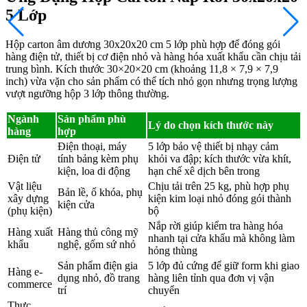
5 Lớp
Hộp carton âm dương 30x20x20 cm 5 lớp phù hợp để đóng gói
hàng điện tử, thiết bị cơ điện nhỏ và hàng hóa xuất khẩu cần chịu tải
trung bình. Kích thước 30×20×20 cm (khoảng 11,8 × 7,9 × 7,9
inch) vừa vặn cho sản phẩm có thể tích nhỏ gọn nhưng trọng lượng
vượt ngưỡng hộp 3 lớp thông thường.
Ngành
Sản phẩm phù
Lý do chọn kích thước này
hàng
hợp
Điện thoại, máy
5 lớp bảo vệ thiết bị nhạy cảm
Điện tử
tính bảng kèm phụ
khỏi va đập; kích thước vừa khít,
kiện, loa di động
hạn chế xê dịch bên trong
Vật liệu
Chịu tải trên 25 kg, phù hợp phụ
Bản lề, ổ khóa, phụ
xây dựng
kiện kim loại nhỏ đóng gói thành
kiện cửa
(phụ kiện)
bộ
Nắp rời giúp kiểm tra hàng hóa
Hàng xuất
Hàng thủ công mỹ
nhanh tại cửa khẩu mà không làm
khẩu
nghệ, gốm sứ nhỏ
hỏng thùng
Sản phẩm điện gia
5 lớp đủ cứng để giữ form khi giao
Hàng e-
dụng nhỏ, đồ trang
hàng liên tỉnh qua đơn vị vận
commerce
trí
chuyển
Thực