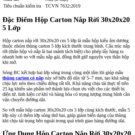
Tiêu chuẩn kiểm tra
TCVN 7632:2019
Đặc Điểm Hộp Carton Nắp Rời 30x20x20
5 Lớp
Hộp carton nắp rời 30x20x20 cm 5 lớp là mẫu hộp kiểu âm dương
thuộc nhóm thùng carton 5 lớp kích thước trung bình. Cấu trúc nắp
rời (thân hộp và nắp là hai mảnh tách biệt) cho phép lấy hàng ra
nhanh hơn so với mẫu nắp gài, đồng thời giữ nguyên vẹn thân hộp
khi mở.
Sóng BC kết hợp hai lớp sóng trong cùng một tấm lõi giúp mẫu
thùng carton có nắp
này sở hữu độ dày từ 5–7 mm, tạo khả năng
chịu lực nén theo chiều đứng rất tốt. Khả năng chịu tải thực tế trên
25 kg khiến sản phẩm trở thành lựa chọn ưu việt cho các thiết bị
điện tử, linh kiện cơ khí và hàng hóa có trọng lượng trung bình cần
vận chuyển đường dài.
So với mẫu hộp carton 30x20x20 cm 3 lớp cùng kích thước, mẫu 5
lớp này có thêm lớp sóng thứ hai, giúp giảm biến dạng của thùng
khi chịu tải trọng bên ngoài trong quá trình giao hàng đường dài.
Ứng Dụng Hộp Carton Nắp Rời 30x20x20