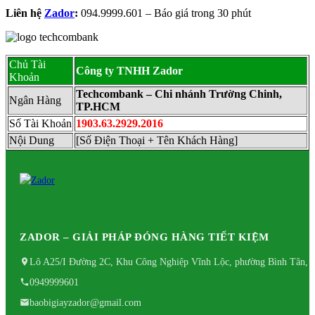
Liên hệ
Zador
:
094.9999.601 – Báo giá trong 30 phút
Chủ Tài
Công ty TNHH Zador
Khoản
Techcombank – Chi nhánh Trường Chinh,
Ngân Hàng
TP.HCM
Số Tài Khoản
1903.63.2929.2016
Nội Dung
[Số Điện Thoại + Tên Khách Hàng]
ZADOR – GIẢI PHÁP ĐÓNG HÀNG TIẾT KIỆM
Lô A25/I Đường 2C, Khu Công Nghiệp Vĩnh Lộc, phường Bình Tân, 
0949999601
baobigiayzador@gmail.com