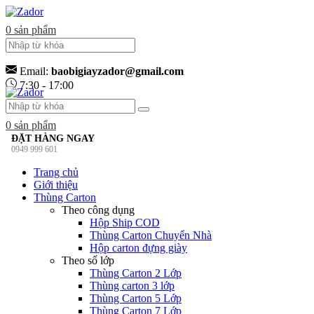
0
sản phẩm
Email:
baobigiayzador@gmail.com
7:30 - 17:00
0
sản phẩm
ĐẶT HÀNG NGAY
0949 999 601
Trang chủ
Giới thiệu
Thùng Carton
Theo công dụng
Hộp Ship COD
Thùng Carton Chuyển Nhà
Hộp carton đựng giày
Theo số lớp
Thùng Carton 2 Lớp
Thùng carton 3 lớp
Thùng Carton 5 Lớp
Thùng Carton 7 Lớp