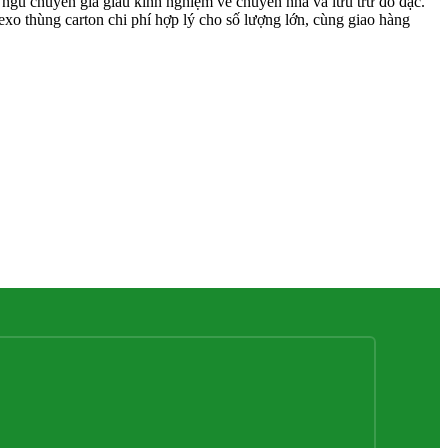
i ngũ chuyên gia giàu kinh nghiệm về chuyển nhà và lưu trữ đồ đạc.
exo thùng carton chi phí hợp lý cho số lượng lớn, cùng giao hàng