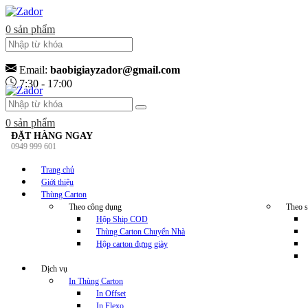
0
sản phẩm
Email:
baobigiayzador@gmail.com
7:30 - 17:00
0
sản phẩm
ĐẶT HÀNG NGAY
0949 999 601
Trang chủ
Giới thiệu
Thùng Carton
Theo công dụng
Theo s
Hộp Ship COD
Thùng Carton Chuyển Nhà
Hộp carton đựng giày
Dịch vụ
In Thùng Carton
In Offset
In Flexo