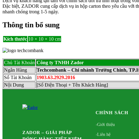
Dịch vụ khách hàng tận tâm với chính sách đổi trả linh hoạt trong vò
Đặc biệt, ZADOR cung cấp dịch vụ in hộp carton theo yêu cầu với thùn
nhanh chóng trong 1-5 ngày.
Thông tin bổ sung
Kích thước
10 × 10 × 10 cm
Chủ Tài Khoản
Công ty TNHH Zador
Ngân Hàng
Techcombank – Chi nhánh Trường Chinh, TP
Số Tài Khoản
1903.63.2929.2016
Nội Dung
[Số Điện Thoại + Tên Khách Hàng]
CHÍNH SÁCH
Giới thiệu
ZADOR – GIẢI PHÁP
Liên hệ
ĐÓNG HÀNG TIẾT KIỆM