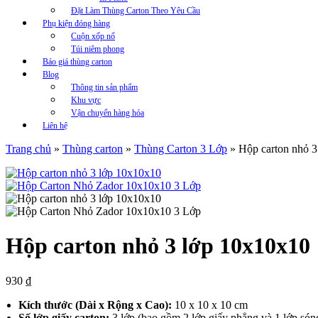
Đặt Làm Thùng Carton Theo Yêu Cầu
Phụ kiện đóng hàng
Cuộn xốp nổ
Túi niêm phong
Báo giá thùng carton
Blog
Thông tin sản phẩm
Khu vực
Vận chuyển hàng hóa
Liên hệ
Trang chủ
»
Thùng carton
»
Thùng Carton 3 Lớp
»
Hộp carton nhỏ 3
Hộp carton nhỏ 3 lớp 10x10x10
930
₫
Kích thước (Dài x Rộng x Cao):
10 x 10 x 10 cm
Số lớp giấy carton:
3 lớp (bao gồm 2 lớp giấy phẳng và 1 lớp sóng