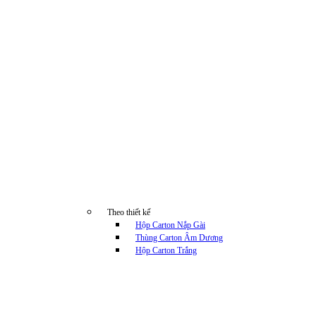
Theo thiết kế
Hộp Carton Nắp Gài
Thùng Carton Âm Dương
Hộp Carton Trắng