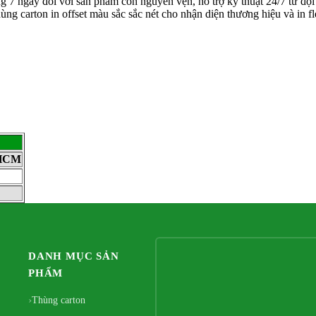
ng 7 ngày đối với sản phẩm còn nguyên vẹn, hỗ trợ kỹ thuật 24/7 từ độ
g carton in offset màu sắc sắc nét cho nhận diện thương hiệu và in fl
.HCM
DANH MỤC SẢN
PHẨM
Thùng carton