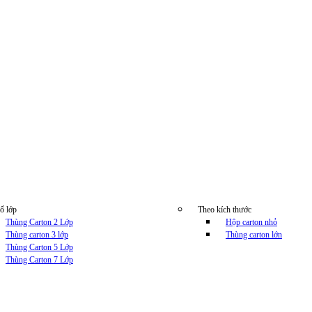
ố lớp
Theo kích thước
Thùng Carton 2 Lớp
Hộp carton nhỏ
Thùng carton 3 lớp
Thùng carton lớn
Thùng Carton 5 Lớp
Thùng Carton 7 Lớp