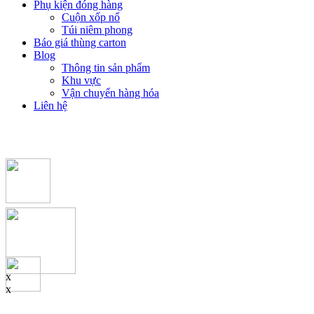
Phụ kiện đóng hàng
Cuộn xốp nổ
Túi niêm phong
Báo giá thùng carton
Blog
Thông tin sản phẩm
Khu vực
Vận chuyển hàng hóa
Liên hệ
x
x