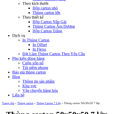
Theo kích thước
Hộp carton nhỏ
Thùng carton lớn
Theo thiết kế
Hộp Carton Nắp Gài
Thùng Carton Âm Dương
Hộp Carton Trắng
Dịch vụ
In Thùng Carton
In Offset
In Flexo
Đặt Làm Thùng Carton Theo Yêu Cầu
Phụ kiện đóng hàng
Cuộn xốp nổ
Túi niêm phong
Báo giá thùng carton
Blog
Thông tin sản phẩm
Khu vực
Vận chuyển hàng hóa
Liên hệ
Trang chủ
»
Thùng carton
»
Thùng Carton 7 Lớp
»
Thùng carton 50x50x50 7 lớp