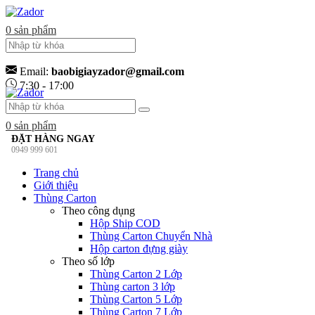
0
sản phẩm
Email:
baobigiayzador@gmail.com
7:30 - 17:00
0
sản phẩm
ĐẶT HÀNG NGAY
0949 999 601
Trang chủ
Giới thiệu
Thùng Carton
Theo công dụng
Hộp Ship COD
Thùng Carton Chuyển Nhà
Hộp carton đựng giày
Theo số lớp
Thùng Carton 2 Lớp
Thùng carton 3 lớp
Thùng Carton 5 Lớp
Thùng Carton 7 Lớp