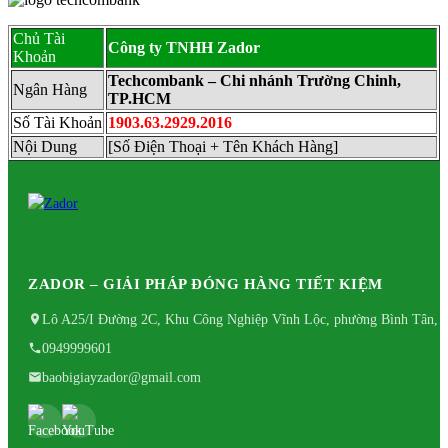
Chủ Tài
Công ty TNHH Zador
Khoản
Techcombank – Chi nhánh Trường Chinh,
Ngân Hàng
TP.HCM
Số Tài Khoản
1903.63.2929.2016
Nội Dung
[Số Điện Thoại + Tên Khách Hàng]
ZADOR – GIẢI PHÁP ĐÓNG HÀNG TIẾT KIỆM
Lô A25/I Đường 2C, Khu Công Nghiệp Vĩnh Lộc, phường Bình Tân, 
0949999601
baobigiayzador@gmail.com