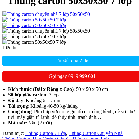
Thùng carton 50x50x50 7 lớp
Liên hệ
Tư vấn qua Zalo
Gọi ngay 0949 999 601
Kích thước (Dài x Rộng x Cao)
: 50 x 50 x 50 cm
Số lớp giấy carton
: 7 lớp
Độ dày
: Khoảng 6 – 7 mm
Tải trọng
: Khoảng 40-50 kg/thùng
Công dụng
: Phù hợp với đóng gói đồ đạc cồng kềnh, dễ vỡ như
tivi, máy giặt, tủ lạnh, đồ thủy tinh, tranh ảnh…
Màu sắc
: Nâu (2 mặt)
Danh mục:
Thùng Carton 7 Lớp
,
Thùng Carton Chuyển Nhà
,
Thùng Carton, Hộp Carton Giá Sỉ
,
Thùng Carton Lớn