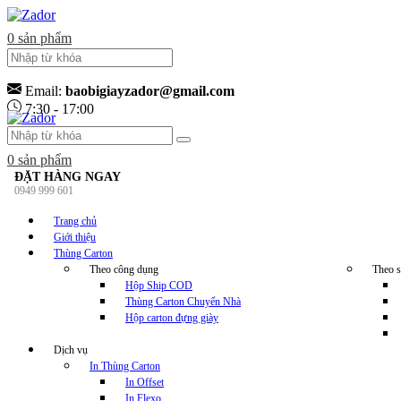
0
sản phẩm
Email:
baobigiayzador@gmail.com
7:30 - 17:00
0
sản phẩm
ĐẶT HÀNG NGAY
0949 999 601
Trang chủ
Giới thiệu
Thùng Carton
Theo công dụng
Theo s
Hộp Ship COD
Thùng Carton Chuyển Nhà
Hộp carton đựng giày
Dịch vụ
In Thùng Carton
In Offset
In Flexo