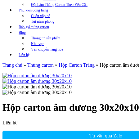
Đặt Làm Thùng Carton Theo Yêu Cầu
Phụ kiện đóng hàng
Cuộn xốp nổ
Túi niêm phong
Báo giá thùng carton
Blog
Thông tin sản phẩm
Khu vực
Vận chuyển hàng hóa
Liên hệ
Trang chủ
»
Thùng carton
»
Hộp Carton Trắng
»
Hộp carton âm dươ
Hộp carton âm dương 30x20x10
Liên hệ
Tư vấn qua Zalo