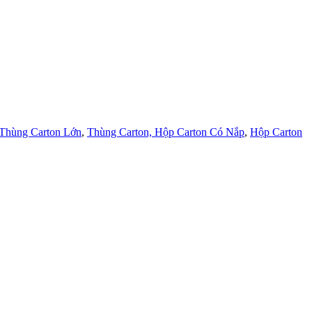
Thùng Carton Lớn
,
Thùng Carton, Hộp Carton Có Nắp
,
Hộp Carton