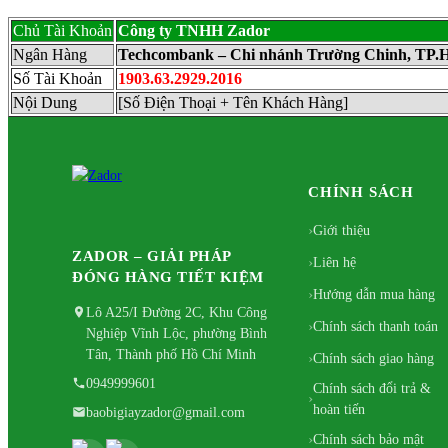
Chủ Tài Khoản
Công ty TNHH Zador
Ngân Hàng
Techcombank – Chi nhánh Trường Chinh, TP
Số Tài Khoản
1903.63.2929.2016
Nội Dung
[Số Điện Thoại + Tên Khách Hàng]
CHÍNH SÁCH
Giới thiệu
ZADOR – GIẢI PHÁP
Liên hệ
ĐÓNG HÀNG TIẾT KIỆM
Hướng dẫn mua hàng
Lô A25/I Đường 2C, Khu Công
Chính sách thanh toán
Nghiệp Vĩnh Lộc, phường Bình
Tân, Thành phố Hồ Chí Minh
Chính sách giao hàng
0949999601
Chính sách đổi trả &
hoàn tiến
baobigiayzador@gmail.com
Chính sách bảo mật