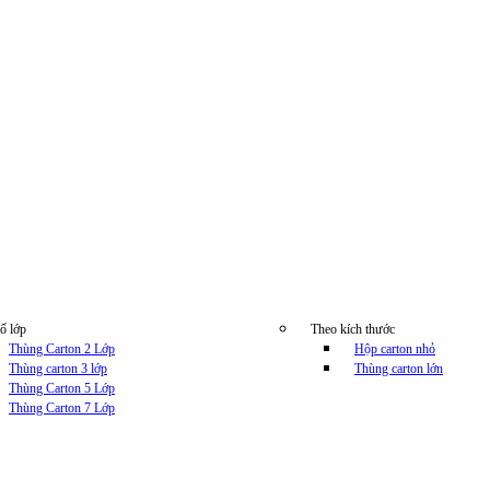
ố lớp
Theo kích thước
Thùng Carton 2 Lớp
Hộp carton nhỏ
Thùng carton 3 lớp
Thùng carton lớn
Thùng Carton 5 Lớp
Thùng Carton 7 Lớp