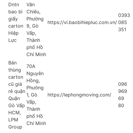
Dntn
Văn
bao bì
Chiêu,
0393
giấy
Phường
https://vi.baobihiepluc.com.vn/
085
carton
9, Gò
351
Hiệp
Vấp,
Lực
Thành
phố Hồ
Chí Minh
Bán
70A
thùng
Nguyên
carton
Hồng,
cũ giá
096
Phường
rẻ quận
969
1, Gò
https://lephongmoving.com/
Quận
69
Vấp,
Gò Vấp
80
Thành
HCM,
phố Hồ
LPM
Chí Minh
Group