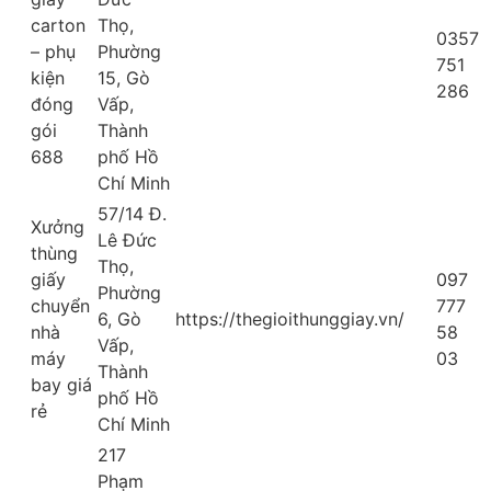
carton
Thọ,
0357
– phụ
Phường
751
kiện
15, Gò
286
đóng
Vấp,
gói
Thành
688
phố Hồ
Chí Minh
57/14 Đ.
Xưởng
Lê Đức
thùng
Thọ,
giấy
097
Phường
chuyển
777
6, Gò
https://thegioithunggiay.vn/
nhà
58
Vấp,
máy
03
Thành
bay giá
phố Hồ
rẻ
Chí Minh
217
Phạm