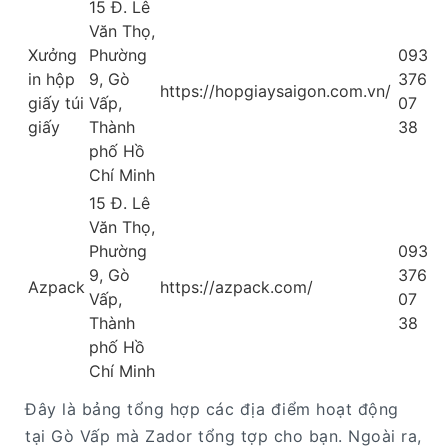
15 Đ. Lê
Văn Thọ,
Xưởng
Phường
093
in hộp
9, Gò
376
https://hopgiaysaigon.com.vn/
giấy túi
Vấp,
07
giấy
Thành
38
phố Hồ
Chí Minh
15 Đ. Lê
Văn Thọ,
Phường
093
9, Gò
376
Azpack
https://azpack.com/
Vấp,
07
Thành
38
phố Hồ
Chí Minh
Đây là bảng tổng hợp các địa điểm hoạt động
tại Gò Vấp mà Zador tổng tợp cho bạn. Ngoài ra,