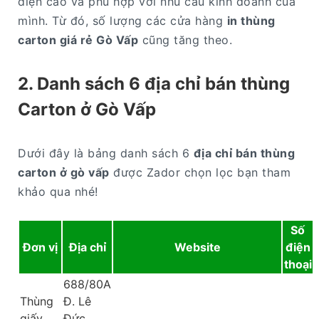
diện cao và phù hợp với nhu cầu kinh doanh của
mình. Từ đó, số lượng các cửa hàng
in thùng
carton giá rẻ Gò Vấp
cũng tăng theo.
2. Danh sách 6 địa chỉ bán thùng
Carton ở Gò Vấp
Dưới đây là bảng danh sách 6
địa chỉ bán thùng
carton ở gò vấp
được Zador chọn lọc bạn tham
khảo qua nhé!
Số
Đơn vị
Địa chỉ
Website
điện
thoại
688/80A
Thùng
Đ. Lê
giấy
Đức