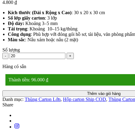
4.800
₫
Kích thước (Dài x Rộng x Cao)
: 30 x 20 x 30 cm
Số lớp giấy carton
: 3 lớp
Độ dày:
Khoảng 3–5 mm
Tải trọng
: Khoảng 10–15 kg/thùng
Công dụng
: Phù hợp với đóng gói hồ sơ, tài liệu, văn phòng ph
Màu sắc
: Nâu xám hoặc nâu (2 mặt)
Số lượng
-
+
Hàng có sẵn
Thành tiền:
96.000
₫
Thêm vào giỏ hàng
Danh mục:
Thùng Carton Lớn
,
Hộp carton Ship COD
,
Thùng Carton
Share