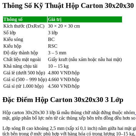
Thông Số Kỹ Thuật Hộp Carton 30x20x30
Thông số
Giá trị
Kích thước (DxRxC)
30 × 20 × 30 cm
Số lớp
3 lớp
Kiểu sóng
BC
Kiểu hộp
RSC
Độ dày thành hộp
3 – 5 mm
Chất liệu mặt ngoài
Giấy kraft (nâu xám hoặc nâu hai mặt)
Khả năng chịu tải
10 – 15 kg
Giá lẻ (dưới 500 hộp)
4.800 VNĐ/hộp
Giá sỉ (500 – 999 hộp)
4.660 VNĐ/hộp
Giá sỉ (từ 1.000 hộp)
4.560 VNĐ/hộp
Đặc Điểm Hộp Carton 30x20x30 3 Lớp
Hộp carton 30x20x30 3 lớp là mẫu thùng chữ nhật đứng thuộc nhóm
mặt, giúp phân bổ lực nén từ các thùng xếp bên trên đồng đều hơn so
Lớp sóng B cao khoảng 2,5 mm (xấp xỉ 0,1 inch) nằm giữa hai mặt giấ
tích bên trong ở mức phù hợp với hàng hóa có trọng lượng 10–15 kg, tr