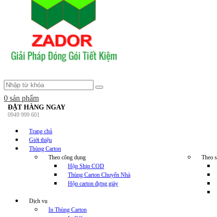
0
sản phẩm
ĐẶT HÀNG NGAY
0949 999 601
Trang chủ
Giới thiệu
Thùng Carton
Theo công dụng
Theo s
Hộp Ship COD
Thùng Carton Chuyển Nhà
Hộp carton đựng giày
Dịch vụ
In Thùng Carton