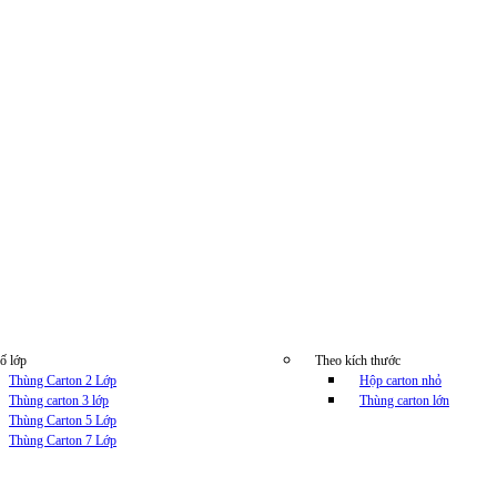
ố lớp
Theo kích thước
Thùng Carton 2 Lớp
Hộp carton nhỏ
Thùng carton 3 lớp
Thùng carton lớn
Thùng Carton 5 Lớp
Thùng Carton 7 Lớp