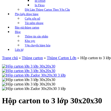
In Offset
In Flexo
Đặt Làm Thùng Carton Theo Yêu Cầu
Phụ kiện đóng hàng
Cuộn xốp nổ
Túi niêm phong
Báo giá thùng carton
Blog
Thông tin sản phẩm
Khu vực
Vận chuyển hàng hóa
Liên hệ
Trang chủ
»
Thùng carton
»
Thùng Carton Lớn
»
Hộp carton to 3 lớ
Hộp carton to 3 lớp 30x20x30