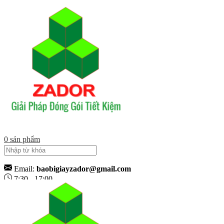
0
sản phẩm
Email:
baobigiayzador@gmail.com
7:30 - 17:00