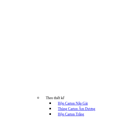
Theo thiết kế
Hộp Carton Nắp Gài
Thùng Carton Âm Dương
Hộp Carton Trắng