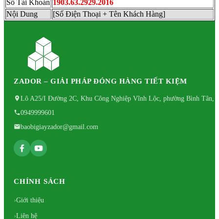
Số Tài Khoản
1903.63.2929.2016
Nội Dung
[Số Điện Thoại + Tên Khách Hàng]
ZADOR – GIẢI PHÁP ĐÓNG HÀNG TIẾT KIỆM
Lô A25/I Đường 2C, Khu Công Nghiệp Vĩnh Lộc, phường Bình Tân, 
0949999601
baobigiayzador@gmail.com
CHÍNH SÁCH
Giới thiệu
Liên hệ