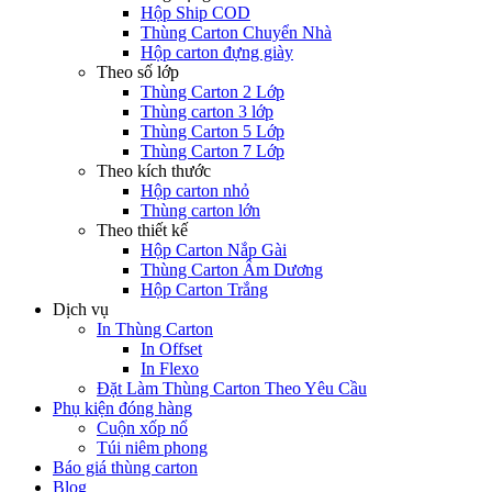
Hộp Ship COD
Thùng Carton Chuyển Nhà
Hộp carton đựng giày
Theo số lớp
Thùng Carton 2 Lớp
Thùng carton 3 lớp
Thùng Carton 5 Lớp
Thùng Carton 7 Lớp
Theo kích thước
Hộp carton nhỏ
Thùng carton lớn
Theo thiết kế
Hộp Carton Nắp Gài
Thùng Carton Âm Dương
Hộp Carton Trắng
Dịch vụ
In Thùng Carton
In Offset
In Flexo
Đặt Làm Thùng Carton Theo Yêu Cầu
Phụ kiện đóng hàng
Cuộn xốp nổ
Túi niêm phong
Báo giá thùng carton
Blog