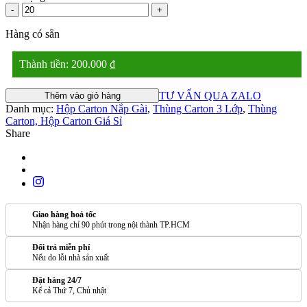
-
+
Hàng có sẵn
Thành tiền:
200.000
₫
TƯ VẤN QUA ZALO
Thêm vào giỏ hàng
Danh mục:
Hộp Carton Nắp Gài
,
Thùng Carton 3 Lớp
,
Thùng
Carton, Hộp Carton Giá Sỉ
Share
Giao hàng hoả tốc
Nhận hàng chỉ 90 phút trong nội thành TP.HCM
Đổi trả miễn phí
Nếu do lỗi nhà sản xuất
Đặt hàng 24/7
Kể cả Thứ 7, Chủ nhật