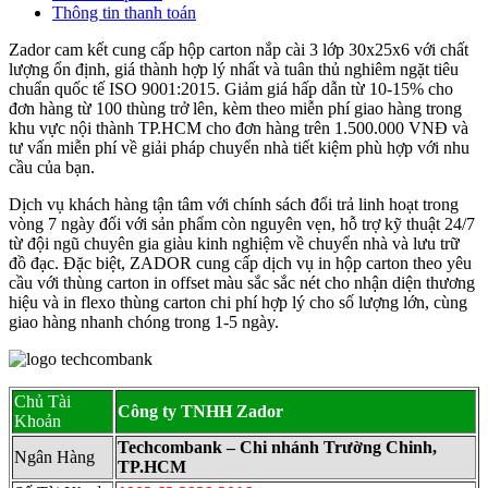
Thông tin thanh toán
Zador cam kết cung cấp hộp carton nắp cài 3 lớp 30x25x6 với chất
lượng ổn định, giá thành hợp lý nhất và tuân thủ nghiêm ngặt tiêu
chuẩn quốc tế ISO 9001:2015. Giảm giá hấp dẫn từ 10-15% cho
đơn hàng từ 100 thùng trở lên, kèm theo miễn phí giao hàng trong
khu vực nội thành TP.HCM cho đơn hàng trên 1.500.000 VNĐ và
tư vấn miễn phí về giải pháp chuyển nhà tiết kiệm phù hợp với nhu
cầu của bạn.
Dịch vụ khách hàng tận tâm với chính sách đổi trả linh hoạt trong
vòng 7 ngày đối với sản phẩm còn nguyên vẹn, hỗ trợ kỹ thuật 24/7
từ đội ngũ chuyên gia giàu kinh nghiệm về chuyển nhà và lưu trữ
đồ đạc. Đặc biệt, ZADOR cung cấp dịch vụ in hộp carton theo yêu
cầu với thùng carton in offset màu sắc sắc nét cho nhận diện thương
hiệu và in flexo thùng carton chi phí hợp lý cho số lượng lớn, cùng
giao hàng nhanh chóng trong 1-5 ngày.
Chủ Tài
Công ty TNHH Zador
Khoản
Techcombank – Chi nhánh Trường Chinh,
Ngân Hàng
TP.HCM