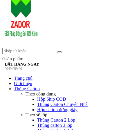
0
sản phẩm
ĐẶT HÀNG NGAY
0949 999 601
Trang chủ
Giới thiệu
Thùng Carton
Theo công dụng
Hộp Ship COD
Thùng Carton Chuyển Nhà
Hộp carton đựng giày
Theo số lớp
Thùng Carton 2 Lớp
Thùng carton 3 lớp