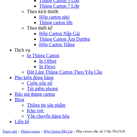
Thùng Carton 5 Lớp
Thùng Carton 7 Lớp
Theo kích thước
Hộp carton nhỏ
Thùng carton lớn
Theo thiết kế
Hộp Carton Nắp Gài
Thùng Carton Âm Dương
Hộp Carton Trắng
Dịch vụ
In Thùng Carton
In Offset
In Flexo
Đặt Làm Thùng Carton Theo Yêu Cầu
Phụ kiện đóng hàng
Cuộn xốp nổ
Túi niêm phong
Báo giá thùng carton
Blog
Thông tin sản phẩm
Khu vực
Vận chuyển hàng hóa
Liên hệ
Trang chủ
»
Thùng carton
»
Hộp Carton Nắp Cài
»
Hộp carton nắp cài 3 lớp 30x25x6