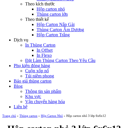
Theo kích thước
Hộp carton nhỏ
Thùng carton lớn
Theo thiết kế
Hộp Carton Nắp Gài
Thùng Carton Âm Dương
Hộp Carton Trắng
Dịch vụ
In Thùng Carton
In Offset
In Flexo
Đặt Làm Thùng Carton Theo Yêu Cầu
Phụ kiện đóng hàng
Cuộn xốp nổ
Túi niêm phong
Báo giá thùng carton
Blog
Thông tin sản phẩm
Khu vực
Vận chuyển hàng hóa
Liên hệ
Trang chủ
»
Thùng carton
»
Hộp Carton Nhỏ
»
Hộp carton nhỏ 3 lớp 6x6x12