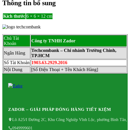
Thông tin bổ sung
Kích thước
6 × 6 × 12 cm
Chủ Tài
Công ty TNHH Zador
Khoản
Techcombank – Chi nhánh Trường Chinh,
Ngân Hàng
TP.HCM
Số Tài Khoản
1903.63.2929.2016
Nội Dung
[Số Điện Thoại + Tên Khách Hàng]
ZADOR – GIẢI PHÁP ĐÓNG HÀNG TIẾT KIỆM
Lô A25/I Đường 2C, Khu Công Nghiệp Vĩnh Lộc, phường Bình Tân, 
0949999601