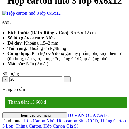
Hộp carton nhỏ 3 lớp 6x6x12
680
₫
Kích thước (Dài x Rộng x Cao)
: 6 x 6 x 12 cm
Số lớp giấy carton:
3 lớp
Độ dày
: Khoảng 1.5–2 mm
Tải trọng
: Khoảng ≤5 kg/thùng
Công dụng
: Phù hợp với đóng gói mỹ phẩm, phụ kiện điện tử
(ốp lưng, cáp sạc), trang sức, hàng COD, quà tặng nhỏ
Màu sắc
: Nâu (2 mặt)
Số lượng
-
+
Hàng có sẵn
Thành tiền:
13.600
₫
TƯ VẤN QUA ZALO
Thêm vào giỏ hàng
Danh mục:
Hộp Carton Nhỏ
,
Hộp carton Ship COD
,
Thùng Carton
3 Lớp
,
Thùng Carton, Hộp Carton Giá Sỉ