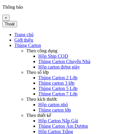
Thông báo
×
Thoát
Trang chủ
Giới thiệu
Thùng Carton
Theo công dụng
Hộp Ship COD
Thùng Carton Chuyển Nhà
Hộp carton đựng giày
Theo số lớp
Thùng Carton 2 Lớp
Thùng carton 3 lớp
Thùng Carton 5 Lớp
Thùng Carton 7 Lớp
Theo kích thước
Hộp carton nhỏ
Thùng carton lớn
Theo thiết kế
Hộp Carton Nắp Gài
Thùng Carton Âm Dương
Hộp Carton Trắng