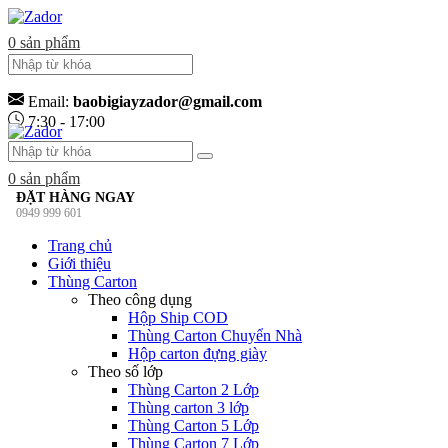
0
sản phẩm
Email:
baobigiayzador@gmail.com
7:30 - 17:00
0
sản phẩm
ĐẶT HÀNG NGAY
0949 999 601
Trang chủ
Giới thiệu
Thùng Carton
Theo công dụng
Hộp Ship COD
Thùng Carton Chuyển Nhà
Hộp carton đựng giày
Theo số lớp
Thùng Carton 2 Lớp
Thùng carton 3 lớp
Thùng Carton 5 Lớp
Thùng Carton 7 Lớp