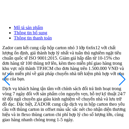
1
Đ
Mô tả sản phẩm
Thông tin bổ sung
Thông tin thanh toán
Zador cam kết cung cấp hộp carton nhỏ 3 lớp 6x6x12 với chất
lượng ổn định, giá thành hợp lý nhất và tuân thủ nghiêm ngặt tiêu
chuẩn quốc tế ISO 9001:2015. Giảm giá hấp dẫn từ 10-15% cho
đơn hàng từ 100 thùng trở lên, kèm theo miễn phí giao hàng trong
khu vực nội thành TP.HCM cho đơn hàng trên 1.500.000 VNĐ và
tư vấn miễn phí về giải pháp chuyển nhà tiết kiệm phù hợp với nhu
cầu của bạn.
Dịch vụ khách hàng tận tâm với chính sách đổi trả linh hoạt trong
vòng 7 ngày đối với sản phẩm còn nguyên vẹn, hỗ trợ kỹ thuật 24/7
từ đội ngũ chuyên gia giàu kinh nghiệm về chuyển nhà và lưu trữ
đồ đạc. Đặc biệt, ZADOR cung cấp dịch vụ in hộp carton theo yêu
cầu với thùng carton in offset màu sắc sắc nét cho nhận diện thương
hiệu và in flexo thùng carton chi phí hợp lý cho số lượng lớn, cùng
giao hàng nhanh chóng trong 1-5 ngày.