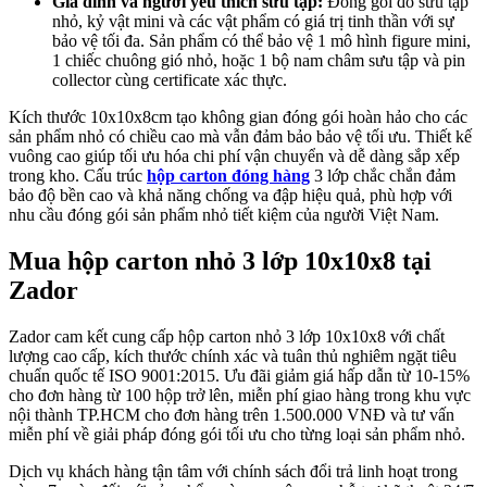
Gia đình và người yêu thích sưu tập:
Đóng gói đồ sưu tập
nhỏ, kỷ vật mini và các vật phẩm có giá trị tinh thần với sự
bảo vệ tối đa. Sản phẩm có thể bảo vệ 1 mô hình figure mini,
1 chiếc chuông gió nhỏ, hoặc 1 bộ nam châm sưu tập và pin
collector cùng certificate xác thực.
Kích thước 10x10x8cm tạo không gian đóng gói hoàn hảo cho các
sản phẩm nhỏ có chiều cao mà vẫn đảm bảo bảo vệ tối ưu. Thiết kế
vuông cao giúp tối ưu hóa chi phí vận chuyển và dễ dàng sắp xếp
trong kho. Cấu trúc
hộp carton đóng hàng
3 lớp chắc chắn đảm
bảo độ bền cao và khả năng chống va đập hiệu quả, phù hợp với
nhu cầu đóng gói sản phẩm nhỏ tiết kiệm của người Việt Nam.
Mua hộp carton nhỏ 3 lớp 10x10x8 tại
Zador
Zador cam kết cung cấp hộp carton nhỏ 3 lớp 10x10x8 với chất
lượng cao cấp, kích thước chính xác và tuân thủ nghiêm ngặt tiêu
chuẩn quốc tế ISO 9001:2015. Ưu đãi giảm giá hấp dẫn từ 10-15%
cho đơn hàng từ 100 hộp trở lên, miễn phí giao hàng trong khu vực
nội thành TP.HCM cho đơn hàng trên 1.500.000 VNĐ và tư vấn
miễn phí về giải pháp đóng gói tối ưu cho từng loại sản phẩm nhỏ.
Dịch vụ khách hàng tận tâm với chính sách đổi trả linh hoạt trong