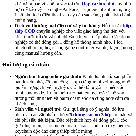
khả năng bảo vệ chống sốc tối ưu.
Hộp carton nhỏ
này phù
hợp để bảo vệ 1 tai nghe AirPods, 1 cục sạc nhanh mini, hoặc
1 bộ phụ kiện điện thoại và dây cáp sạc cùng phiếu bảo hành
chính hãng.
Dịch vụ thương mại điện tử và giao hàng:
Hỗ trợ các
hộp
ship COD
chuyên nghiệp cho việc giao hàng thu tiền với
kích thước tối ưu và chi phí vận chuyển thấp nhất. Các doanh
nghiệp có thể đóng gói 1 đồng hồ thông minh nhỏ, 1 loa
bluetooth mini, hoặc 1 bộ game controller và phụ kiện gaming
cùng manual hướng dẫn.
Đối tượng cá nhân
Người bán hàng online gia đình:
Kinh doanh các sản phẩm
handmade nhỏ, đồ thủ công và quà tặng mini với mong muốn
tạo ấn tượng chuyên nghiệp. Có thể đóng gói 1 chiếc cốc
mini handmade, 1 nến thơm aromatherapy, hoặc 1 bộ son
dưỡng môi tự nhiên và balm chăm sóc da cùng note cảm ơn
khách hàng.
Sinh viên và người trẻ:
Gửi quà tặng có ý nghĩa, đồ lưu
niệm và các vật phẩm nhỏ với
thùng carton 3 lớp
an toàn và
chi phí siêu tiết kiệm. Đặc biệt thích hợp để đóng gói 1 cốc
giữ nhiệt mini, 1 bộ bút gel màu, hoặc 1 món quà kỷ niệm và
keychain độc đáo cùng thiệp chúc mừng.