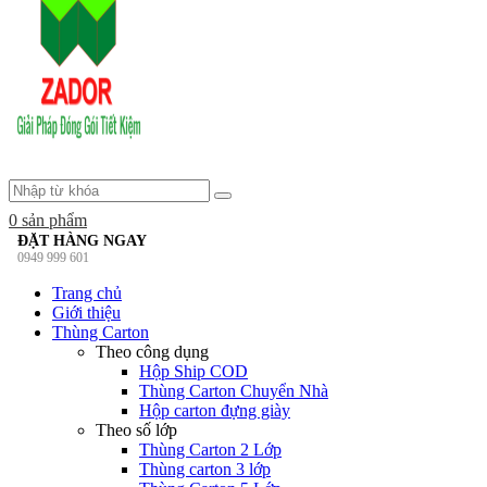
0
sản phẩm
ĐẶT HÀNG NGAY
0949 999 601
Trang chủ
Giới thiệu
Thùng Carton
Theo công dụng
Hộp Ship COD
Thùng Carton Chuyển Nhà
Hộp carton đựng giày
Theo số lớp
Thùng Carton 2 Lớp
Thùng carton 3 lớp