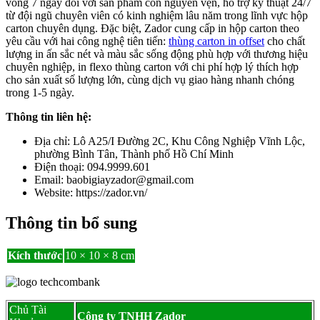
vòng 7 ngày đối với sản phẩm còn nguyên vẹn, hỗ trợ kỹ thuật 24/7
từ đội ngũ chuyên viên có kinh nghiệm lâu năm trong lĩnh vực hộp
carton chuyên dụng. Đặc biệt, Zador cung cấp in hộp carton theo
yêu cầu với hai công nghệ tiên tiến:
thùng carton in offset
cho chất
lượng in ấn sắc nét và màu sắc sống động phù hợp với thương hiệu
chuyên nghiệp, in flexo thùng carton với chi phí hợp lý thích hợp
cho sản xuất số lượng lớn, cùng dịch vụ giao hàng nhanh chóng
trong 1-5 ngày.
Thông tin liên hệ:
Địa chỉ: Lô A25/I Đường 2C, Khu Công Nghiệp Vĩnh Lộc,
phường Bình Tân, Thành phố Hồ Chí Minh
Điện thoại: 094.9999.601
Email: baobigiayzador@gmail.com
Website: https://zador.vn/
Thông tin bổ sung
Kích thước
10 × 10 × 8 cm
Chủ Tài
Công ty TNHH Zador