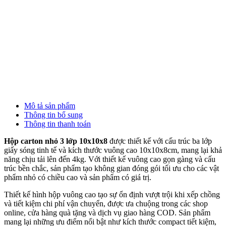
Đ
Mô tả sản phẩm
Thông tin bổ sung
Thông tin thanh toán
Hộp carton nhỏ 3 lớp 10x10x8
được thiết kế với cấu trúc ba lớp
giấy sóng tinh tế và kích thước vuông cao 10x10x8cm, mang lại khả
năng chịu tải lên đến 4kg. Với thiết kế vuông cao gọn gàng và cấu
trúc bền chắc, sản phẩm tạo không gian đóng gói tối ưu cho các vật
phẩm nhỏ có chiều cao và sản phẩm có giá trị.
Thiết kế hình hộp vuông cao tạo sự ổn định vượt trội khi xếp chồng
và tiết kiệm chi phí vận chuyển, được ưa chuộng trong các shop
online, cửa hàng quà tặng và dịch vụ giao hàng COD. Sản phẩm
mang lại những ưu điểm nổi bật như kích thước compact tiết kiệm,