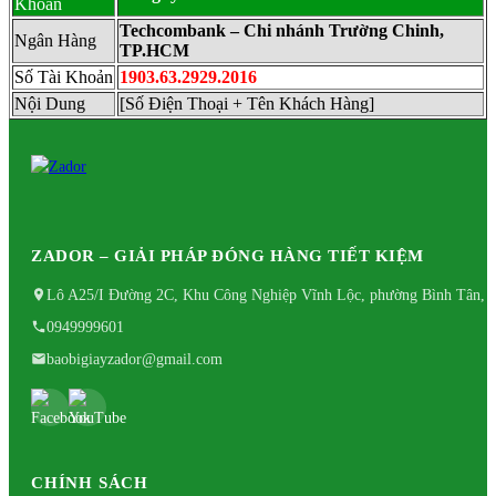
Khoản
Techcombank – Chi nhánh Trường Chinh,
Ngân Hàng
TP.HCM
Số Tài Khoản
1903.63.2929.2016
Nội Dung
[Số Điện Thoại + Tên Khách Hàng]
ZADOR – GIẢI PHÁP ĐÓNG HÀNG TIẾT KIỆM
Lô A25/I Đường 2C, Khu Công Nghiệp Vĩnh Lộc, phường Bình Tân, 
0949999601
baobigiayzador@gmail.com
CHÍNH SÁCH