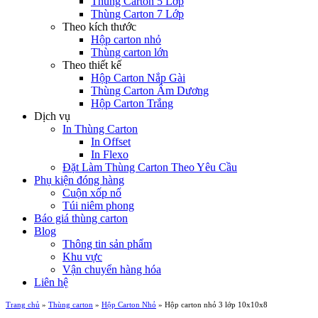
Thùng Carton 5 Lớp
Thùng Carton 7 Lớp
Theo kích thước
Hộp carton nhỏ
Thùng carton lớn
Theo thiết kế
Hộp Carton Nắp Gài
Thùng Carton Âm Dương
Hộp Carton Trắng
Dịch vụ
In Thùng Carton
In Offset
In Flexo
Đặt Làm Thùng Carton Theo Yêu Cầu
Phụ kiện đóng hàng
Cuộn xốp nổ
Túi niêm phong
Báo giá thùng carton
Blog
Thông tin sản phẩm
Khu vực
Vận chuyển hàng hóa
Liên hệ
Trang chủ
»
Thùng carton
»
Hộp Carton Nhỏ
»
Hộp carton nhỏ 3 lớp 10x10x8