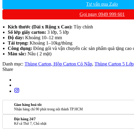
Tư vấn qua Zalo
Gọi ngay 0949 999 601
Kích thước (Dài x Rộng x Cao):
Tùy chỉnh
Số lớp giấy carton:
3 lớp, 5 lớp
Độ dày:
Khoảng 10–12 mm
Tải trọng:
Khoảng 1–10kg/thùng
Công dụng:
Đóng gói và vận chuyển các sản phẩm quà tặng cao 
Màu sắc:
Nâu ( 2 mặt)
Danh mục:
Thùng Carton, Hộp Carton Có Nắp
,
Thùng Carton 5 Lớp
Share
Giao hàng hoả tốc
Nhận hàng chỉ 90 phút trong nội thành TP.HCM
Đặt hàng 24/7
Kể cả Thứ 7, Chủ nhật