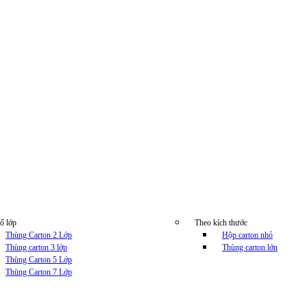
ố lớp
Theo kích thước
Thùng Carton 2 Lớp
Hộp carton nhỏ
Thùng carton 3 lớp
Thùng carton lớn
Thùng Carton 5 Lớp
Thùng Carton 7 Lớp