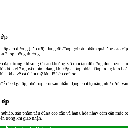
Lớp
ộp âm dương (nắp rời), dùng để đóng gói sản phẩm quà tặng cao cấp c
on 3 lớp thông thường.
 đập, trong khi sóng C cao khoảng 3,5 mm tạo độ cứng dọc theo thành
iúp hộp giữ nguyên hình dạng khi xếp chồng nhiều tầng trong kho ho
u khắt khe về cả thẩm mỹ lẫn độ bền cơ học.
g đến 10 kg/hộp, phù hợp cho sản phẩm dạng chai lọ nặng như rượu va
Lớp
 nghiệp, sản phẩm tiêu dùng cao cấp và hàng hóa nhạy cảm cần mức bả
ên trong khi giao nhận.