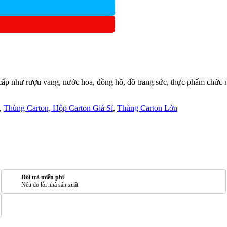
cấp như rượu vang, nước hoa, đồng hồ, đồ trang sức, thực phẩm chứ
,
Thùng Carton, Hộp Carton Giá Sỉ
,
Thùng Carton Lớn
Đổi trả miễn phí
Nếu do lỗi nhà sản xuất