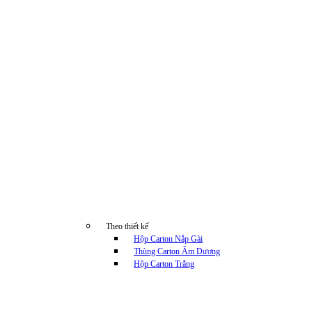
Theo thiết kế
Hộp Carton Nắp Gài
Thùng Carton Âm Dương
Hộp Carton Trắng