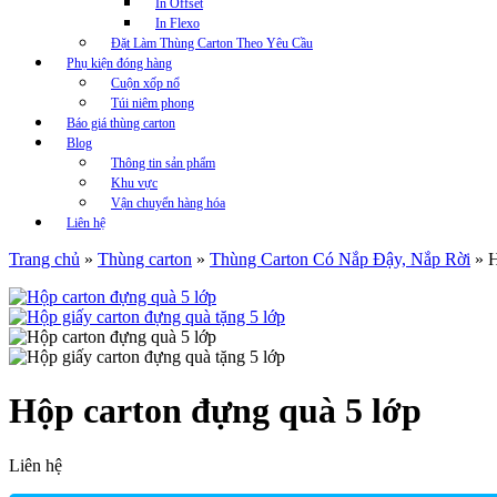
In Offset
In Flexo
Đặt Làm Thùng Carton Theo Yêu Cầu
Phụ kiện đóng hàng
Cuộn xốp nổ
Túi niêm phong
Báo giá thùng carton
Blog
Thông tin sản phẩm
Khu vực
Vận chuyển hàng hóa
Liên hệ
Trang chủ
»
Thùng carton
»
Thùng Carton Có Nắp Đậy, Nắp Rời
»
H
Hộp carton đựng quà 5 lớp
Liên hệ