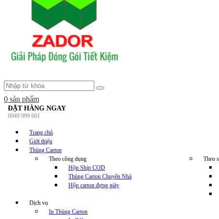
0
sản phẩm
ĐẶT HÀNG NGAY
0949 999 601
Trang chủ
Giới thiệu
Thùng Carton
Theo công dụng
Theo s
Hộp Ship COD
Thùng Carton Chuyển Nhà
Hộp carton đựng giày
Dịch vụ
In Thùng Carton