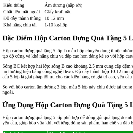
Kiểu thùng
Âm dương (nắp rời)
Chất liệu mặt ngoài
Giấy kraft nâu
Độ dày thành thùng
10-12 mm
Khả năng chịu tải
1-10 kg/hộp
Đặc Điểm Hộp Carton Đựng Quà Tặng 5 
Hộp carton đựng quà tặng 5 lớp là mẫu hộp chuyên dụng thuộc nhóm h
tạo độ cứng và khả năng chịu va đập cao hơn đáng kể so với hộp cart
Sóng BC kết hợp hai lớp: sóng B cao khoảng 2,5 mm cung cấp đệm va
tin thương hiệu bằng công nghệ flexo. Độ dày thành hộp 10-12 mm g
cấu 5 lớp là giải pháp tối ưu cho các kiện hàng có giá trị cao, yêu cầ
So với hộp carton âm dương 3 lớp, mẫu 5 lớp này chịu được tải trọn
ngoài.
Ứng Dụng Hộp Carton Đựng Quà Tặng 5 
Hộp carton đựng quà tặng 5 lớp phù hợp để đóng gói quà tặng doanh
yêu cầu, giúp hộp vừa khít với từng dòng sản phẩm, hạn chế va đập b