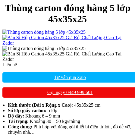
Thùng carton đóng hàng 5 lớp
45x35x25
Liên hệ
Tư vấn qua Zalo
Gọi ngay 0949 999 601
Kích thước (Dài x Rộng x Cao):
45x35x25 cm
Số lớp giấy carton:
5 lớp
Độ dày:
Khoảng 6 – 9 mm
Tải trọng:
Khoảng 30 – 50 kg//thùng
Công dụng:
Phù hợp với đóng gói thiết bị điện tử lớn, đồ dễ vỡ,
chuyển nhà…