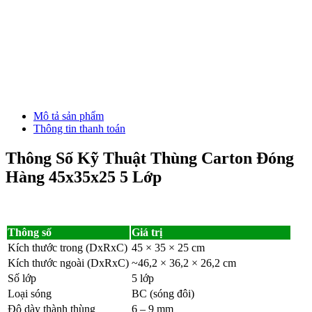
4
Đ
Mô tả sản phẩm
Thông tin thanh toán
Thông Số Kỹ Thuật Thùng Carton Đóng
Hàng 45x35x25 5 Lớp
Thông số
Giá trị
Kích thước trong (DxRxC)
45 × 35 × 25 cm
Kích thước ngoài (DxRxC)
~46,2 × 36,2 × 26,2 cm
Số lớp
5 lớp
Loại sóng
BC (sóng đôi)
Độ dày thành thùng
6 – 9 mm