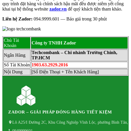
quy trình đặt hàng và chính sách hậu mãi đều được niêm yết công
khai tại hệ thống website
zador.vn
để quý khách tiện tham khảo.
Liên hệ Zador:
094.9999.601 — Báo giá trong 30 phút
Chủ Tài
Công ty TNHH Zador
Khoản
Techcombank – Chi nhánh Trường Chinh,
Ngân Hàng
TP.HCM
Số Tài Khoản
1903.63.2929.2016
Nội Dung
[Số Điện Thoại + Tên Khách Hàng]
ZADOR – GIẢI PHÁP ĐÓNG HÀNG TIẾT KIỆM
Lô A25/I Đường 2C, Khu Công Nghiệp Vĩnh Lộc, phường Bình Tân, 
0949999601