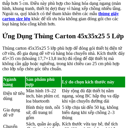
thấp hơn 5 cm. Điều này phù hợp cho hàng hóa dạng ngang (màn
hình, khung tranh, thiết bị dẹt) thay vì hàng xếp chồng nhiều tầng.
Ngoài ra, quý khách có thể tham khảo thêm các mẫu
thùng giấy
carton size lớn
khác để tối ưu hóa không gian đóng gói cho các
loại hàng hóa cồng kềnh hơn.
Ứng Dụng Thùng Carton 45x35x25 5 Lớp
Thùng carton 45x35x25 5 lớp phù hợp để đóng gói thiết bị điện tử
cỡ vừa, đồ gia dụng dễ vỡ và hàng hóa chuyển nhà. Kích thước đáy
45×35 cm (khoảng 17,7×13,8 inch) đủ rộng để đặt thiết bị mà
không cần gập hoặc nghiêng, trong khi chiều cao 25 cm phù hợp
cho lớp xốp chèn góc tiêu chuẩn.
Ngành
Sản phẩm phù
Lý do chọn kích thước này
hàng
hợp
Màn hình 19–22
Đáy rộng đủ đặt thiết bị nằm
Điện tử tiêu
inch, bàn phím cơ,
ngang, sóng BC hấp thụ va đập
dùng
loa bluetooth
khi vận chuyển đường dài
Bình thủy tinh, nồi
5 lớp chịu tải đến 50 kg, không
Gia dụng
sứ, đồ trang trí
biến dạng khi xếp chồng 2–3
dễ vỡ
gốm
thùng
Sách, quần áo gấp,
Kích thước vừa tay bê, thể tích
Chuyển