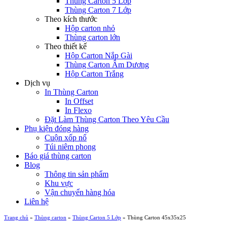
Thùng Carton 5 Lớp
Thùng Carton 7 Lớp
Theo kích thước
Hộp carton nhỏ
Thùng carton lớn
Theo thiết kế
Hộp Carton Nắp Gài
Thùng Carton Âm Dương
Hộp Carton Trắng
Dịch vụ
In Thùng Carton
In Offset
In Flexo
Đặt Làm Thùng Carton Theo Yêu Cầu
Phụ kiện đóng hàng
Cuộn xốp nổ
Túi niêm phong
Báo giá thùng carton
Blog
Thông tin sản phẩm
Khu vực
Vận chuyển hàng hóa
Liên hệ
Trang chủ
»
Thùng carton
»
Thùng Carton 5 Lớp
»
Thùng Carton 45x35x25