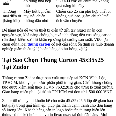
đồ dùng nhà bếp
~39.400 cm³ đủ chứa mà không
nhà
nhỏ
quá nặng khi đầy
Thương
Máy hút bụi cầm
Chiều cao 25 cm phù hợp thiết bị
mại điện tử
tay, nồi chiên
không quá cao, giảm chi phí thể
(hàng lớn)
không dầu nhỏ
tích vận chuyển
Để hàng hóa dễ vỡ và thiết bị điện tử đến tay người nhận còn
nguyên vẹn, khả năng chống bục và tính đồng đều của sóng carton
cần được kiểm soát từ khâu ép sóng tại xưởng sản xuất. Việc lựa
chọn đúng loại
thùng carton
có kết cấu sóng ổn định sẽ giúp doanh
nghiệp giảm thiểu tỷ lệ hoàn hàng do hư hỏng vật lý.
Tại Sao Chọn Thùng Carton 45x35x25
Tại Zador
Thùng carton Zador được sản xuất trực tiếp tại KCN Vĩnh Lộc,
TP.HCM, không qua bước phân phối trung gian. Chất lượng chống
bục được kiểm soát theo TCVN 7632:2019 cho từng lô xuất xưởng.
Giao hàng miễn phí nội thành TP.HCM với đơn từ 1.500.000 VNĐ.
Zador tối ưu layout khuôn bế cho mẫu 45x35x25 5 lớp để giảm hao
hụt giấy trong quá trình ép, giúp giá thành cạnh tranh cho đơn hàng
số lượng lớn. Khách hàng cần in logo hoặc tên thương hiệu lên
thùng có thể kết hợp dịch vụ in flexo ngay tại đơn đặt hàng. Mọi