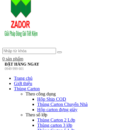
0
sản phẩm
ĐẶT HÀNG NGAY
0949 999 601
Trang chủ
Giới thiệu
Thùng Carton
Theo công dụng
Hộp Ship COD
Thùng Carton Chuyển Nhà
Hộp carton đựng giày
Theo số lớp
Thùng Carton 2 Lớp
Thùng carton 3 lớp