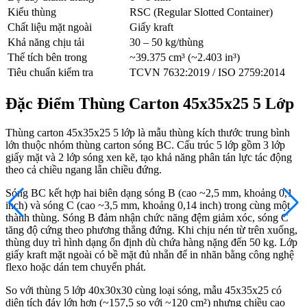
Kiểu thùng
RSC (Regular Slotted Container)
Chất liệu mặt ngoài
Giấy kraft
Khả năng chịu tải
30 – 50 kg/thùng
Thể tích bên trong
~39.375 cm³ (~2.403 in³)
Tiêu chuẩn kiểm tra
TCVN 7632:2019 / ISO 2759:2014
Đặc Điểm Thùng Carton 45x35x25 5 Lớp
Thùng carton 45x35x25 5 lớp là mẫu thùng kích thước trung bình
lớn thuộc nhóm thùng carton sóng BC. Cấu trúc 5 lớp gồm 3 lớp
giấy mặt và 2 lớp sóng xen kẽ, tạo khả năng phân tán lực tác động
theo cả chiều ngang lẫn chiều đứng.
Sóng BC kết hợp hai biên dạng sóng B (cao ~2,5 mm, khoảng 0,1
inch) và sóng C (cao ~3,5 mm, khoảng 0,14 inch) trong cùng một
thành thùng. Sóng B đảm nhận chức năng đệm giảm xóc, sóng C
tăng độ cứng theo phương thẳng đứng. Khi chịu nén từ trên xuống,
thùng duy trì hình dạng ổn định dù chứa hàng nặng đến 50 kg. Lớp
giấy kraft mặt ngoài có bề mặt đủ nhẵn để in nhãn bằng công nghệ
flexo hoặc dán tem chuyển phát.
So với thùng 5 lớp 40x30x30 cùng loại sóng, mẫu 45x35x25 có
diện tích đáy lớn hơn (~157,5 so với ~120 cm²) nhưng chiều cao