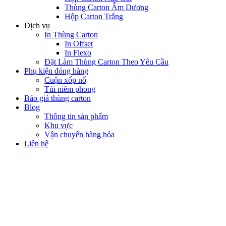
Thùng Carton Âm Dương
Hộp Carton Trắng
Dịch vụ
In Thùng Carton
In Offset
In Flexo
Đặt Làm Thùng Carton Theo Yêu Cầu
Phụ kiện đóng hàng
Cuộn xốp nổ
Túi niêm phong
Báo giá thùng carton
Blog
Thông tin sản phẩm
Khu vực
Vận chuyển hàng hóa
Liên hệ