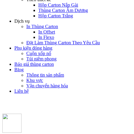
Hộp Carton Nắp Gài
Thùng Carton Âm Dương
Hộp Carton Trắng
Dịch vụ
In Thùng Carton
In Offset
In Flexo
Đặt Làm Thùng Carton Theo Yêu Cầu
Phụ kiện đóng hàng
Cuộn xốp nổ
Túi niêm phong
Báo giá thùng carton
Blog
Thông tin sản phẩm
Khu vực
Vận chuyển hàng hóa
Liên hệ