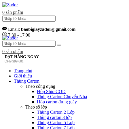
0
sản phẩm
Email:
baobigiayzador@gmail.com
7:30 - 17:00
0
sản phẩm
ĐẶT HÀNG NGAY
0949 999 601
Trang chủ
Giới thiệu
Thùng Carton
Theo công dụng
Hộp Ship COD
Thùng Carton Chuyển Nhà
Hộp carton đựng giày
Theo số lớp
Thùng Carton 2 Lớp
Thùng carton 3 lớp
Thùng Carton 5 Lớp
Thùng Carton 7 Lớp