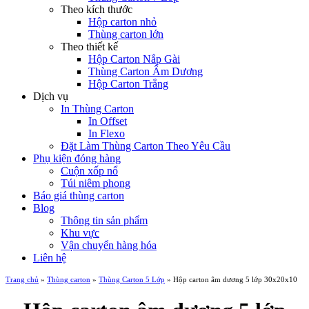
Theo kích thước
Hộp carton nhỏ
Thùng carton lớn
Theo thiết kế
Hộp Carton Nắp Gài
Thùng Carton Âm Dương
Hộp Carton Trắng
Dịch vụ
In Thùng Carton
In Offset
In Flexo
Đặt Làm Thùng Carton Theo Yêu Cầu
Phụ kiện đóng hàng
Cuộn xốp nổ
Túi niêm phong
Báo giá thùng carton
Blog
Thông tin sản phẩm
Khu vực
Vận chuyển hàng hóa
Liên hệ
Trang chủ
»
Thùng carton
»
Thùng Carton 5 Lớp
»
Hộp carton âm dương 5 lớp 30x20x10