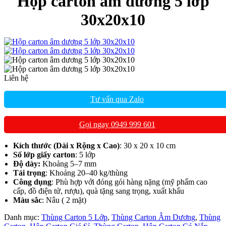
Hộp carton âm dương 5 lớp
30x20x10
Liên hệ
Tư vấn qua Zalo
Gọi ngay 0949 999 601
Kích thước (Dài x Rộng x Cao)
: 30 x 20 x 10 cm
Số lớp giấy carton
: 5 lớp
Độ dày:
Khoảng 5–7 mm
Tải trọng
: Khoảng 20–40 kg/thùng
Công dụng
: Phù hợp với đóng gói hàng nặng (mỹ phẩm cao
cấp, đồ điện tử, rượu), quà tặng sang trọng, xuất khẩu
Màu sắc
: Nâu ( 2 mặt)
Danh mục:
Thùng Carton 5 Lớp
,
Thùng Carton Âm Dương
,
Thùng