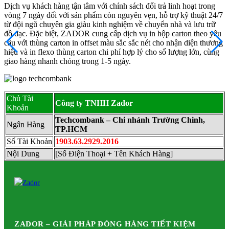
Dịch vụ khách hàng tận tâm với chính sách đổi trả linh hoạt trong
vòng 7 ngày đối với sản phẩm còn nguyên vẹn, hỗ trợ kỹ thuật 24/7
từ đội ngũ chuyên gia giàu kinh nghiệm về chuyển nhà và lưu trữ
đồ đạc. Đặc biệt, ZADOR cung cấp dịch vụ in hộp carton theo yêu
cầu với thùng carton in offset màu sắc sắc nét cho nhận diện thương
hiệu và in flexo thùng carton chi phí hợp lý cho số lượng lớn, cùng
giao hàng nhanh chóng trong 1-5 ngày.
Chủ Tài
Công ty TNHH Zador
Khoản
Techcombank – Chi nhánh Trường Chinh,
Ngân Hàng
TP.HCM
Số Tài Khoản
1903.63.2929.2016
Nội Dung
[Số Điện Thoại + Tên Khách Hàng]
ZADOR – GIẢI PHÁP ĐÓNG HÀNG TIẾT KIỆM