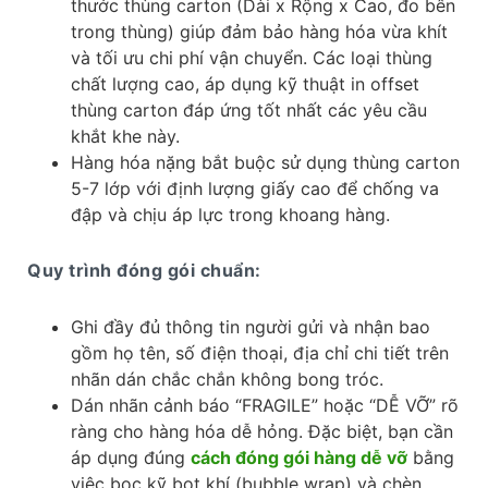
thước thùng carton (Dài x Rộng x Cao, đo bên
trong thùng) giúp đảm bảo hàng hóa vừa khít
và tối ưu chi phí vận chuyển. Các loại thùng
chất lượng cao, áp dụng kỹ thuật in offset
thùng carton đáp ứng tốt nhất các yêu cầu
khắt khe này.
Hàng hóa nặng bắt buộc sử dụng thùng carton
5-7 lớp với định lượng giấy cao để chống va
đập và chịu áp lực trong khoang hàng.
Quy trình đóng gói chuẩn:
Ghi đầy đủ thông tin người gửi và nhận bao
gồm họ tên, số điện thoại, địa chỉ chi tiết trên
nhãn dán chắc chắn không bong tróc.
Dán nhãn cảnh báo “FRAGILE” hoặc “DỄ VỠ” rõ
ràng cho hàng hóa dễ hỏng. Đặc biệt, bạn cần
áp dụng đúng
cách đóng gói hàng dễ vỡ
bằng
việc bọc kỹ bọt khí (bubble wrap) và chèn