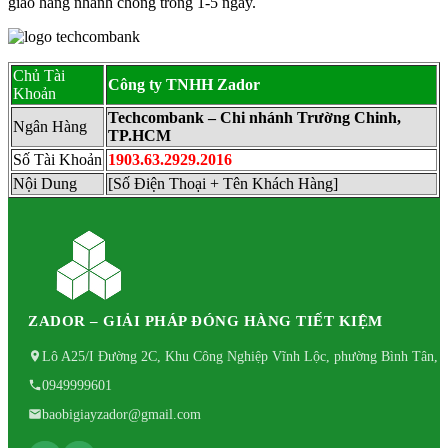
giao hàng nhanh chóng trong 1-5 ngày.
Chủ Tài
Công ty TNHH Zador
Khoản
Techcombank – Chi nhánh Trường Chinh,
Ngân Hàng
TP.HCM
Số Tài Khoản
1903.63.2929.2016
Nội Dung
[Số Điện Thoại + Tên Khách Hàng]
ZADOR – GIẢI PHÁP ĐÓNG HÀNG TIẾT KIỆM
Lô A25/I Đường 2C, Khu Công Nghiệp Vĩnh Lộc, phường Bình Tân, 
0949999601
baobigiayzador@gmail.com