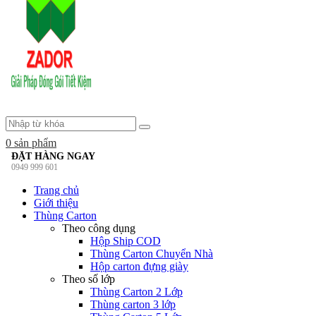
0
sản phẩm
ĐẶT HÀNG NGAY
0949 999 601
Trang chủ
Giới thiệu
Thùng Carton
Theo công dụng
Hộp Ship COD
Thùng Carton Chuyển Nhà
Hộp carton đựng giày
Theo số lớp
Thùng Carton 2 Lớp
Thùng carton 3 lớp