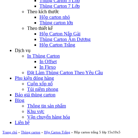
Thùng Carton 5 Lớp
Thùng Carton 7 Lớp
Theo kích thước
Hộp carton nhỏ
Thùng carton lớn
Theo thiết kế
Hộp Carton Nắp Gài
Thùng Carton Âm Dương
Hộp Carton Trắng
Dịch vụ
In Thùng Carton
In Offset
In Flexo
Đặt Làm Thùng Carton Theo Yêu Cầu
Phụ kiện đóng hàng
Cuộn xốp nổ
Túi niêm phong
Báo giá thùng carton
Blog
Thông tin sản phẩm
Khu vực
Vận chuyển hàng hóa
Liên hệ
Trang chủ
»
Thùng carton
»
Hộp Carton Trắng
»
Hộp carton trắng 5 lớp 15x10x5