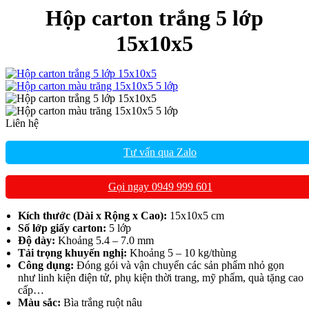
Hộp carton trắng 5 lớp
15x10x5
Liên hệ
Tư vấn qua Zalo
Gọi ngay 0949 999 601
Kích thước (Dài x Rộng x Cao):
15x10x5 cm
Số lớp giấy carton:
5 lớp
Độ dày:
Khoảng 5.4 – 7.0 mm
Tải trọng khuyến nghị:
Khoảng 5 – 10 kg/thùng
Công dụng:
Đóng gói và vận chuyển các sản phẩm nhỏ gọn
như linh kiện điện tử, phụ kiện thời trang, mỹ phẩm, quà tặng cao
cấp…
Màu sắc:
Bìa trắng ruột nâu