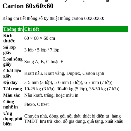
Carton 60x60x60
Bảng chi tiết thông số kỹ thuật thùng carton 60x60x60:
Thông tin
Chi tiết
Kích
60 × 60 × 60 cm
thước
Số lớp
3 lớp / 5 lớp / 7 lớp
giấy
Loại sóng
Sóng A, B, C hoặc E
giấy
Chất liệu
Kraft nâu, Kraft vàng, Duplex, Carton lạnh
giấy
Độ dày
3-5 mm (3 lớp), 5-6 mm (5 lớp), 6-7 mm (7 lớp)
Tải trọng
10-25 kg (3 lớp), 30-40 kg (5 lớp), 35-50 kg (7 lớp)
Màu sắc
Nâu kraft, trắng, hoặc màu in
Công
Flexo, Offset
nghệ in
Ứng
Chuyển nhà, đóng gói nội thất, thiết bị điện tử, hàng
dụng phổ
TMĐT, lưu trữ kho, đồ gia dụng, quà tặng, xuất khẩu
biến