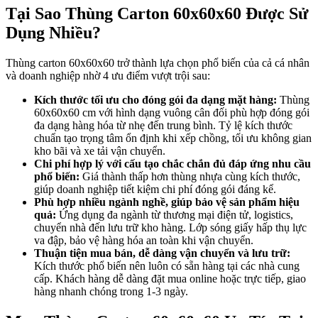
Tại Sao Thùng Carton 60x60x60 Được Sử
Dụng Nhiều?
Thùng carton 60x60x60 trở thành lựa chọn phổ biến của cả cá nhân
và doanh nghiệp nhờ 4 ưu điểm vượt trội sau:
Kích thước tối ưu cho đóng gói đa dạng mặt hàng:
Thùng
60x60x60 cm với hình dạng vuông cân đối phù hợp đóng gói
đa dạng hàng hóa từ nhẹ đến trung bình. Tỷ lệ kích thước
chuẩn tạo trọng tâm ổn định khi xếp chồng, tối ưu không gian
kho bãi và xe tải vận chuyển.
Chi phí hợp lý với cấu tạo chắc chắn đủ đáp ứng nhu cầu
phổ biến:
Giá thành thấp hơn thùng nhựa cùng kích thước,
giúp doanh nghiệp tiết kiệm chi phí đóng gói đáng kể.
Phù hợp nhiều ngành nghề, giúp bảo vệ sản phẩm hiệu
quả:
Ứng dụng đa ngành từ thương mại điện tử, logistics,
chuyển nhà đến lưu trữ kho hàng. Lớp sóng giấy hấp thụ lực
va đập, bảo vệ hàng hóa an toàn khi vận chuyển.
Thuận tiện mua bán, dễ dàng vận chuyển và lưu trữ:
Kích thước phổ biến nên luôn có sẵn hàng tại các nhà cung
cấp. Khách hàng dễ dàng đặt mua online hoặc trực tiếp, giao
hàng nhanh chóng trong 1-3 ngày.