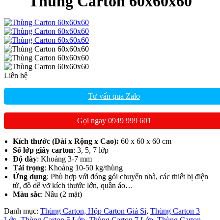
Thùng Carton 60x60x60
Liên hệ
Tư vấn qua Zalo
Gọi ngay 0949 999 601
Kích thước (Dài x Rộng x Cao):
60 x 60 x 60 cm​
Số lớp giấy carton
: 3, 5, 7 lớp
Độ dày
: Khoảng 3-7 mm
Tải trọng
: Khoảng 10-50 kg/thùng
Ứng dụng
: Phù hợp với đóng gói chuyển nhà, các thiết bị điện
tử, đồ dễ vỡ kích thước lớn, quần áo…
Màu sắc
: Nâu (2 mặt)
Danh mục:
Thùng Carton, Hộp Carton Giá Sỉ
,
Thùng Carton 3
Lớp
,
Thùng Carton 5 Lớp
,
Thùng Carton 7 Lớp
,
Thùng Carton