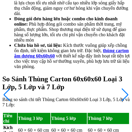
là lựa chọn tối ưu nhất nhờ cấu tạo nhiều lớp sóng giấy hấp
thụ chấn động, giảm nguy cơ hư hỏng khi vận chuyển đường
dài.
Đóng gói đơn hàng lớn hoặc combo cho kinh doanh
online:
Phù hợp đóng gói combo sản phẩm thời trang, mỹ
phẩm, thực phẩm. Shop thương mại điện tử sử dụng để giao
hàng số lượng lớn, tối ưu chi phí vận chuyển cho khách đặt
nhiều món
Chứa bìa hồ sơ, tài liệu:
Kích thước vuông giúp xếp chồng
ổn định, tiết kiệm không gian lưu trữ. Đặc biệt,
thùng carton
âm dương 60x60x60
với thiết kế nắp đậy linh hoạt rất tiện lợi
cho việc truy cập hồ sơ thường xuyên, phù hợp lưu trữ tài liệu
văn phòng.
So Sánh Thùng Carton 60x60x60 Loại 3
Lớp, 5 Lớp và 7 Lớp
Bảng so sánh chi tiết Thùng Carton 60x60x60 Loại 3 Lớp, 5 Lớp và
7 Lớp:
Tiêu
Thùng 3 lớp
Thùng 5 lớp
Thùng 7 lớp
chí
Kích
60 × 60 × 60 cm
60 × 60 × 60 cm
60 × 60 × 60 cm