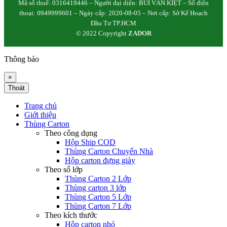
Mã số thuế: 0316419446 – Người đại diện: BÙI VĂN KIỆT – Số điện
thoại: 0949999601 – Ngày cấp: 2020-08-05 – Nơi cấp: Sở Kế Hoạch
Đầu Tư TP.HCM
© 2022 Copyright
ZADOR
Thông báo
×
Thoát
Trang chủ
Giới thiệu
Thùng Carton
Theo công dụng
Hộp Ship COD
Thùng Carton Chuyển Nhà
Hộp carton đựng giày
Theo số lớp
Thùng Carton 2 Lớp
Thùng carton 3 lớp
Thùng Carton 5 Lớp
Thùng Carton 7 Lớp
Theo kích thước
Hộp carton nhỏ