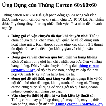
Ứng Dụng của Thùng Carton 60x60x60
Thùng carton 60x60x60 là giải pháp đóng gói đa năng với kích
thước hình vuông cân đối và khả năng chịu lực 10-50 kg. Sản phẩm
được ứng dụng rộng rãi trong nhiều lĩnh vực từ cá nhân đến doanh
nghiệp.
Đóng gói và vận chuyển đồ đạc khi chuyển nhà:
Thùng
chứa đồ gia dụng, chăn màn, gối, quần áo và đồ dùng sinh
hoạt hàng ngày. Kích thước vuông giúp xếp chồng 3-5 thùng
ổn định trên xe tải, tiết kiệm không gian và chi phí vận
chuyển.
Đóng gói và vận chuyển qua bưu điện và hàng không:
Kích cỡ nằm trong giới hạn chấp nhận của bưu điện và hãng
hàng không. Đối với vận chuyển đường dài,
thùng carton
60x60x60 5 lớp
có độ dày cao hơn, chống va đập tốt, phù
hợp với hành lý ký gửi và hàng hóa giá trị.
Đóng gói đồ nội thất, quà tặng và đồ gia dụng:
Bảo vệ đồ
nội thất nhỏ như đèn ngủ, khung tranh, đồ trang trí. Thùng
carton cũng được sử dụng để đóng gói bộ quà tặng doanh
nghiệp, combo sản phẩm cao cấp.
Vận chuyển thiết bị điện tử và linh kiện kỹ thuật số:
Thùng carton này phù hợp đóng gói máy tính, máy in, thiết bị
văn phòng, linh kiện điện tử.
Thùng carton 60x60x60 7 lớp