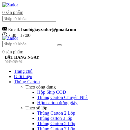
0
sản phẩm
Email:
baobigiayzador@gmail.com
7:30 - 17:00
0
sản phẩm
ĐẶT HÀNG NGAY
0949 999 601
Trang chủ
Giới thiệu
Thùng Carton
Theo công dụng
Hộp Ship COD
Thùng Carton Chuyển Nhà
Hộp carton đựng giày
Theo số lớp
Thùng Carton 2 Lớp
Thùng carton 3 lớp
Thùng Carton 5 Lớp
Thùng Carton 7 Lớp