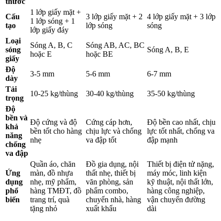
thước
1 lớp giấy mặt +
Cấu
3 lớp giấy mặt + 2
4 lớp giấy mặt + 3 lớp
1 lớp sóng + 1
tạo
lớp sóng
sóng
lớp giấy đáy
Loại
Sóng A, B, C
Sóng AB, AC, BC
sóng
Sóng A, B, E
hoặc E
hoặc BE
giấy
Độ
3-5 mm
5-6 mm
6-7 mm
dày
Tải
10-25 kg/thùng
30-40 kg/thùng
35-50 kg/thùng
trọng
Độ
bền và
Độ cứng và độ
Cứng cáp hơn,
Độ bền cao nhất, chịu
khả
bền tốt cho hàng
chịu lực và chống
lực tốt nhất, chống va
năng
nhẹ
va đập tốt
đập mạnh
chống
va đập
Quần áo, chăn
Đồ gia dụng, nội
Thiết bị điện tử nặng,
Ứng
màn, đồ nhựa
thất nhẹ, thiết bị
máy móc, linh kiện
dụng
nhẹ, mỹ phẩm,
văn phòng, sản
kỹ thuật, nội thất lớn,
phổ
hàng TMĐT, đồ
phẩm combo,
hàng công nghiệp,
biến
trang trí, quà
chuyển nhà, hàng
vận chuyển đường
tặng nhỏ
xuất khẩu
dài