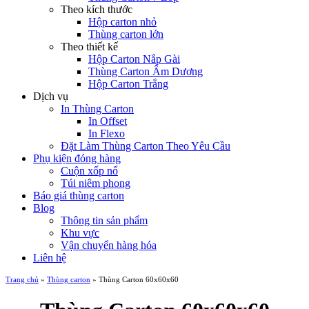
Theo kích thước
Hộp carton nhỏ
Thùng carton lớn
Theo thiết kế
Hộp Carton Nắp Gài
Thùng Carton Âm Dương
Hộp Carton Trắng
Dịch vụ
In Thùng Carton
In Offset
In Flexo
Đặt Làm Thùng Carton Theo Yêu Cầu
Phụ kiện đóng hàng
Cuộn xốp nổ
Túi niêm phong
Báo giá thùng carton
Blog
Thông tin sản phẩm
Khu vực
Vận chuyển hàng hóa
Liên hệ
Trang chủ
»
Thùng carton
»
Thùng Carton 60x60x60