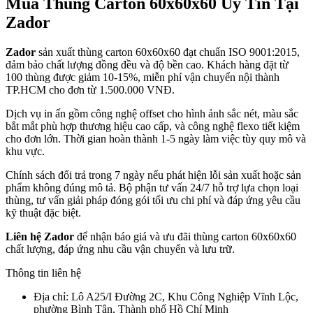
Mua Thùng Carton 60x60x60 Uy Tín Tại
Zador
Zador
sản xuất thùng carton 60x60x60 đạt chuẩn ISO 9001:2015,
đảm bảo chất lượng đồng đều và độ bền cao. Khách hàng đặt từ
100 thùng được giảm 10-15%, miễn phí vận chuyển nội thành
TP.HCM cho đơn từ 1.500.000 VNĐ.
Dịch vụ in ấn gồm công nghệ offset cho hình ảnh sắc nét, màu sắc
bắt mắt phù hợp thương hiệu cao cấp, và công nghệ flexo tiết kiệm
cho đơn lớn. Thời gian hoàn thành 1-5 ngày làm việc tùy quy mô và
khu vực.
Chính sách đổi trả trong 7 ngày nếu phát hiện lỗi sản xuất hoặc sản
phẩm không đúng mô tả. Bộ phận tư vấn 24/7 hỗ trợ lựa chọn loại
thùng, tư vấn giải pháp đóng gói tối ưu chi phí và đáp ứng yêu cầu
kỹ thuật đặc biệt.
Liên hệ Zador
để nhận báo giá và ưu đãi thùng carton 60x60x60
chất lượng, đáp ứng nhu cầu vận chuyển và lưu trữ.
Thông tin liên hệ
Địa chỉ: Lô A25/I Đường 2C, Khu Công Nghiệp Vĩnh Lộc,
phường Bình Tân, Thành phố Hồ Chí Minh