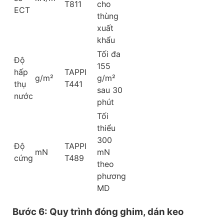
T811
cho
ECT
thùng
xuất
khẩu
Tối đa
Độ
155
hấp
TAPPI
g/m²
g/m²
thụ
T441
sau 30
nước
phút
Tối
thiểu
300
Độ
TAPPI
mN
mN
cứng
T489
theo
phương
MD
Bước 6: Quy trình đóng ghim, dán keo