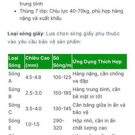
trung bình
Thùng 7 lớp: Chịu lực 40-70kg, phù hợp hàng
nặng và xuất khẩu
Loại sóng giấy
: Lựa chọn sóng giấy phụ thuộc
vào yêu cầu bảo vệ sản phẩm:
Loại
Chiều Cao
Số
Ứng Dụng Thích Hợp
Sóng
(mm)
Sóng/m
Sóng
Hàng nặng, cần chống
4.5-4.8
105-125
A
va đập
Sóng
Hàng trung bình, cần
2.5-3.0
150-185
B
bề mặt in tốt
Sóng
Cân bằng giữa in ấn và
3.5-4.0
130-145
C
bảo vệ
Sóng
290-
Hộp nhỏ, cần in ấn
1.0-1.5
E
320
chất lượng cao