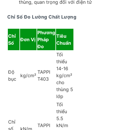
thùng, quan trọng đối với điện tử
Chỉ Số Đo Lường Chất Lượng
Phương
Chỉ
Tiêu
Đơn Vị
Pháp
Số
Chuẩn
Đo
Tối
thiểu
14-16
Độ
TAPPI
kg/cm²
kg/cm²
bục
T403
cho
thùng 5
lớp
Tối
thiểu
5.5
Chỉ
TAPPI
kN/m
số
kN/m